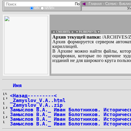
◄
-
Главная
-
Сервис
-
Библио
Ун
«И»
«ИЛИ»
◄ СМЕНИТЬ
►
|
▼ РАЗВЕРНУТЬ ▼
Архив текущей папки:
/ARCHIVES/Z/
Архив формируется сервером автомат
кириллицей.
В Архиве можно найти файлы, котор
оцифровки, которые по причине худш
изданий не для широкого круга пользо
...
 Имя
<Назад---------<
_Zamyslov_V.A..html
_Zamyslov_V.A..zip
Замыслов В.А._ Иван Болотников. Историчес
Замыслов В.А._ Иван Болотников. Историчес
Замыслов В.А._ Иван Болотников. Историчес
Замыслов В.А._ Иван Болотников. Историчес