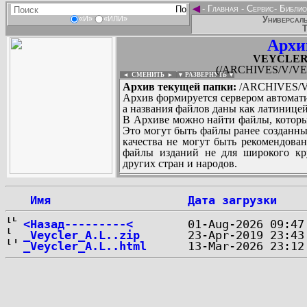
◄
-
Главная
-
Сервис
-
Библио
Универсаль
«И»
«ИЛИ»
Т
Архи
VEYCLER_
(/ARCHIVES/V/VEY
◄ СМЕНИТЬ
►
|
▼ РАЗВЕРНУТЬ ▼
Архив текущей папки:
/ARCHIVES/V/
Архив формируется сервером автомати
а названия файлов даны как латиницей
В Архиве можно найти файлы, которы
Это могут быть файлы ранее созданны
качества не могут быть рекомендован
файлы изданий не для широкого кру
других стран и народов.
 Имя
Дата загрузки
...
<Назад---------<
_Veycler_A.L..zip
_Veycler_A.L..html