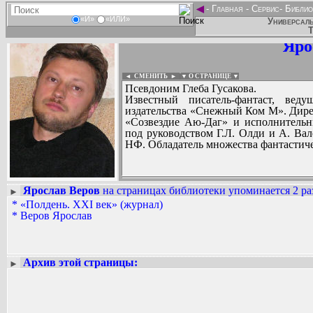
◄
-
Главная
-
Сервис
-
Библио
«И»
«ИЛИ»
Универсаль
Т
Яро
◄ СМЕНИТЬ
►
|
▼ О СТРАНИЦЕ ▼
Псевдоним Глеба Гусакова.
Известный писатель-фантаст, вед
издательства «Снежный Ком М». Дире
«Созвездие Аю-Даг» и исполнительн
под руководством Г.Л. Олди и А. Ва
НФ. Обладатель множества фантастиче
Ярослав Веров
на страницах библиотеки упоминается 2 ра
►
*
«Полдень. XXI век» (журнал)
Вадим Ершов...
*
Веров Ярослав
...
СПИСОК НЕКОТОРЫХ ОЦИФРОВА
...
Архив этой страницы:
►