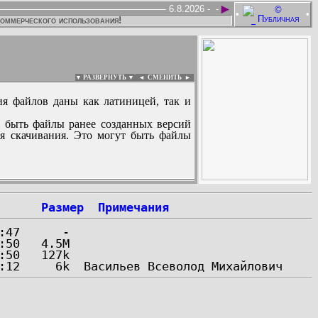
►
6.8.2026 -
-
•
•
коммерческого использования!
▼ РАЗВЕРНУТЬ ▼
|
◄
СМЕНИТЬ ►
ия файлов даны как латиницей, так и
 быть файлы ранее созданных версий
ля скачивания. Это могут быть файлы
:
Размер
Примечания