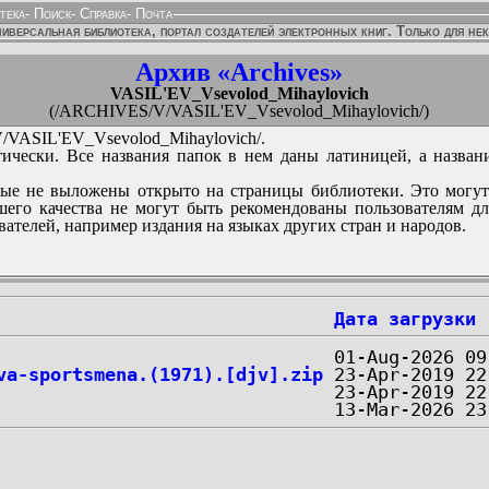
тека
-
Поиск
-
Справка
-
Почта
иверсальная библиотека, портал создателей электронных книг. Только для не
Архив «Archives»
VASIL'EV_Vsevolod_Mihaylovich
(/ARCHIVES/V/VASIL'EV_Vsevolod_Mihaylovich/)
VASIL'EV_Vsevolod_Mihaylovich/.
ически. Все названия папок в нем даны латиницей, а назван
ые не выложены открыто на страницы библиотеки. Это могут
его качества не могут быть рекомендованы пользователям д
вателей, например издания на языках других стран и народов.
Дата загрузки
va-sportsmena.(1971).[djv].zip