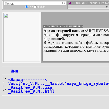
◄
-
Главная
-
Сервис
-
Библио
Ун
«И»
«ИЛИ»
◄ СМЕНИТЬ
►
|
▼ РАЗВЕРНУТЬ ▼
Архив текущей папки:
/ARCHIVES/V/
Архив формируется сервером автомат
кириллицей.
В Архиве можно найти файлы, котор
оцифровки, которые по причине худш
изданий не для широкого круга пользо
...
 Имя
<Назад---------<
Vasil'ev_V.M...__Nastol'naya_kniga_rybolo
_Vasil'ev_V.M..zip
_Vasil'ev_V.M..html