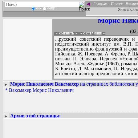
◄
-
Главная
-
Сервис
-
Библио
«И»
«ИЛИ»
Универсаль
Т
Морис Нико
(02
◄ СМЕНИТЬ
►
|
▼ О СТРАНИЦЕ ▼
...русский советский переводчик и
педагогический институт им. В.П. П
преимущественно французской и фран
Гийевика, Ж. Превера, А. Френо, Р. Ша
поэзии П. Элюара. Перевел «Ночной
Мольн» Алена-Фурнье (1960), романы 
Б. Брехта, Д. Максимович, П. Неруды
антологий и автор предисловий к кни
Морис Николаевич Ваксмахер
на страницах библиотеки у
►
*
Ваксмахер Морис Николаевич
Вадим Ершов...
...
СПИСОК НЕКОТОРЫХ ОЦИФРОВА
...
Архив этой страницы:
►