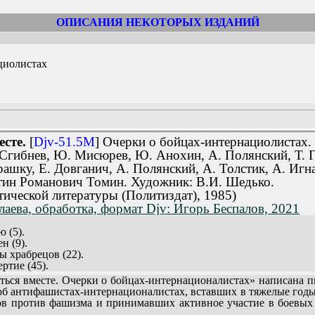
ОПИСАНИЯ НЕКОТОРЫХ ИЗДАНИЙ
циолистах
сте.
[
Djv-51.5M
] Очерки о бойцах-интернациолистах.
Сгибнев, Ю. Мисюрев, Ю. Анохин, А. Полянский, Т. Г
ашку, Е. Довганич, А. Полянский, А. Толстик, А. Игна
нтин Романович Томин. Художник: В.И. Шедько.
тической литературы (Политиздат), 1985)
лаева, обработка, формат Djv: Игорь Беспалов, 2021
 (5).
н (9).
ы храбрецов (22).
ртие (45).
 и смерти не боюсь... (57).
ся вместе. Очерки о бойцах-интернационалистах» написана пи
а Советский Союз!..» (69).
об антифашистах-интернационалистах, вставших в тяжелые год
ою в жизнь (108).
ов против фашизма и принимавших активное участие в боевых 
и должен действовать» (135).