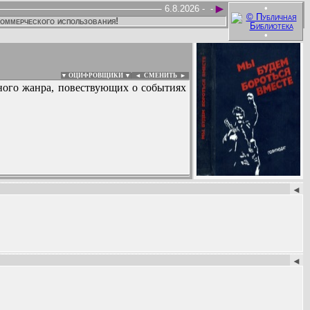
►
•
6.8.2026 -
-
коммерческого использования!
•
▼ ОЦИФРОВЩИКИ ▼
|
◄
СМЕНИТЬ ►
нного жанра, повествующих о событиях
:
◄
◄