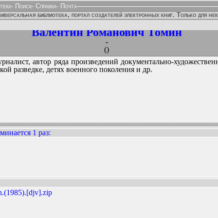
тека
-
Поиск
-
Справка
-
Почта
иверсальная библиотека, портал создателей электронных книг. Только для не
Валентин Романович Томин
-
()
журналист, автор ряда произведений документально-художестве
ой разведке, детях военного поколения и др.
минается 1 раз
:
ННЫХ ИЗДАНИЙ:
(1985).[djv].zip