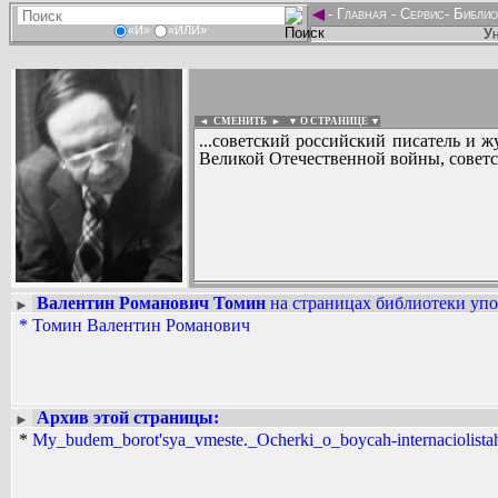
◄
-
Главная
-
Сервис
-
Библио
«И»
«ИЛИ»
Ун
◄ СМЕНИТЬ
►
|
▼ О СТРАНИЦЕ ▼
...советский российский писатель и 
Великой Отечественной войны, советск
Валентин Романович Томин
на страницах библиотеки упо
►
Вадим Ершов...
*
Томин Валентин Романович
...
СПИСОК НЕКОТОРЫХ ОЦИФРОВА
...
Архив этой страницы:
►
*
My_budem_borot'sya_vmeste._Ocherki_o_boycah-internaciolistah.