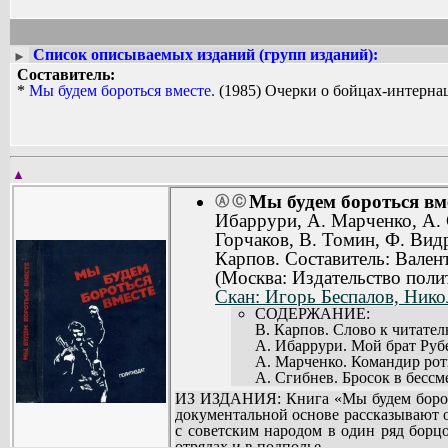
Список описываемых изданий (групп изданий):
►
Составитель:
*
Мы будем бороться вместе.
(1985) Очерки о бойцах-интерна
▲
Мы будем бороться вме
Ⓐ
Ⓒ
Ибаррури, А. Марченко, А. 
Горчаков, В. Томин, Ф. Видр
Карпов. Составитель: Вале
(Москва: Издательство поли
Скан: Игорь Беспалов, Нико
СОДЕРЖАНИЕ:
В. Карпов. Слово к читателю
А. Ибаррури. Мой брат Рубе
А. Марченко. Командир рот
А. Сгибнев. Бросок в бессме
Ю. Мисюрев. Я хочу жить, но
ИЗ ИЗДАНИЯ: Книга «Мы будем бороть
Ю. Анохин. «За Болгарию! З
документальной основе рассказывают 
А. Полянский. Дорога длин
с советским народом в один ряд борц
Т. Гладков. «Я антифашист 
отрядах и в подполье.