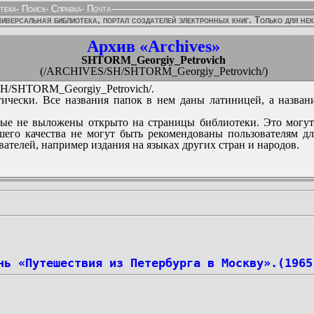
тека
-
Поиск
-
Справка
-
Почта
иверсальная библиотека, портал создателей электронных книг. Только для не
Архив «Archives»
SHTORM_Georgiy_Petrovich
(/ARCHIVES/SH/SHTORM_Georgiy_Petrovich/)
/SHTORM_Georgiy_Petrovich/.
ически. Все названия папок в нем даны латиницей, а назван
ые не выложены открыто на страницы библиотеки. Это могут
его качества не могут быть рекомендованы пользователям д
вателей, например издания на языках других стран и народов.
нь «Путешествия из Петербурга в Москву».(1965