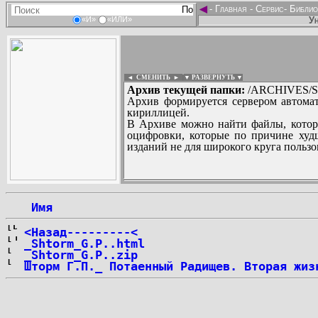
◄
-
Главная
-
Сервис
-
Библио
Ун
«И»
«ИЛИ»
◄ СМЕНИТЬ
►
|
▼ РАЗВЕРНУТЬ ▼
Архив текущей папки:
/ARCHIVES/SH
Архив формируется сервером автомат
кириллицей.
В Архиве можно найти файлы, котор
оцифровки, которые по причине худш
изданий не для широкого круга пользо
...
 Имя
<Назад---------<
_Shtorm_G.P..html
_Shtorm_G.P..zip
Шторм Г.П._ Потаенный Радищев. Вторая жиз