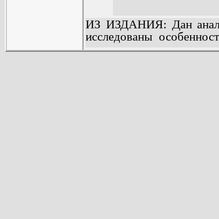
ИЗ ИЗДАНИЯ: Дан анали
исследованы особенност
рассмотрены методы ра
электрических микромаш
коллекторных двигателе
постоянного тока с пос
и шаговых двигателей.
Для инженерно-техниче
разработкой электро
студентов электромехани