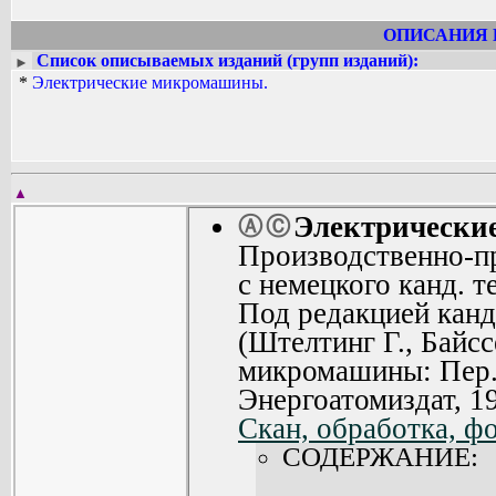
ОПИСАНИЯ 
Список описываемых изданий (групп изданий):
►
*
Электрические микромашины.
▲
Электрически
Ⓐ
Ⓒ
Производственно-пр
с немецкого канд. т
Под редакцией канд.
(Штелтинг Г., Байс
микромашины: Пер. 
Энергоатомиздат, 1
Скан, обработка, ф
СОДЕРЖАНИЕ: