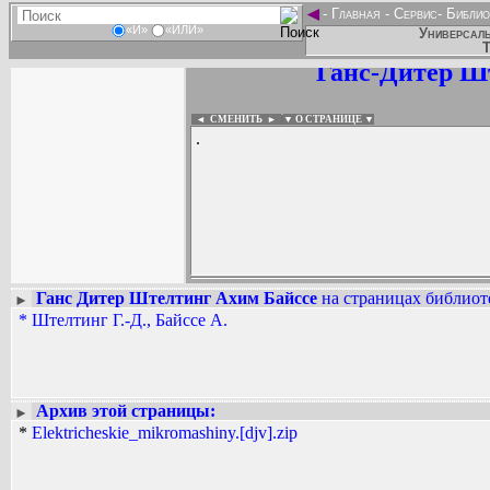
◄
-
Главная
-
Сервис
-
Библио
«И»
«ИЛИ»
Универсаль
Т
Ганс-Дитер Ш
◄ СМЕНИТЬ
►
|
▼ О СТРАНИЦЕ ▼
.
Ганс Дитер Штелтинг Ахим Байссе
на страницах библиот
►
*
Штелтинг Г.-Д., Байссе А.
Вадим Ершов...
...
СПИСОК НЕКОТОРЫХ ОЦИФРОВА
...
Архив этой страницы:
►
*
Elektricheskie_mikromashiny.[djv].zip