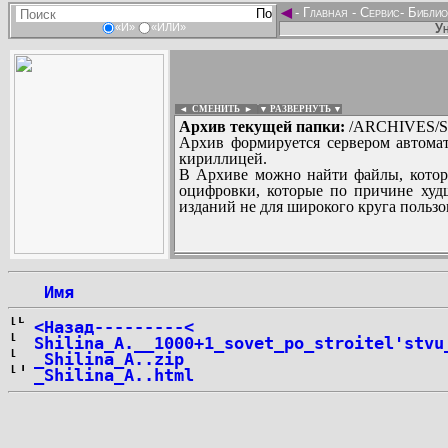
◄
-
Главная
-
Сервис
-
Библио
Ун
«И»
«ИЛИ»
◄ СМЕНИТЬ
►
|
▼ РАЗВЕРНУТЬ ▼
Архив текущей папки:
/ARCHIVES/S
Архив формируется сервером автомат
кириллицей.
В Архиве можно найти файлы, котор
оцифровки, которые по причине худш
изданий не для широкого круга пользо
...
 Имя
<Назад---------<
Shilina_A.__1000+1_sovet_po_stroitel'stvu
_Shilina_A..zip
_Shilina_A..html