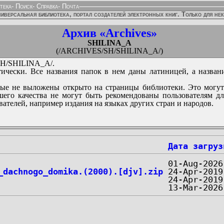
тека
-
Поиск
-
Справка
-
Почта
иверсальная библиотека, портал создателей электронных книг. Только для не
Архив «Archives»
SHILINA_A
(/ARCHIVES/SH/SHILINA_A/)
H/SHILINA_A/.
ически. Все названия папок в нем даны латиницей, а назван
ые не выложены открыто на страницы библиотеки. Это могут
его качества не могут быть рекомендованы пользователям д
вателей, например издания на языках других стран и народов.
Дата загруз
_dachnogo_domika.(2000).[djv].zip