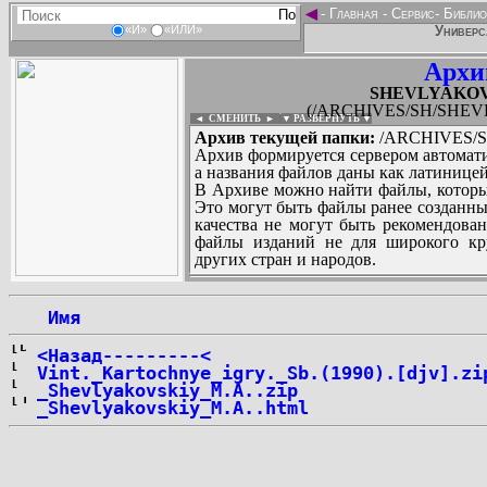
◄
-
Главная
-
Сервис
-
Библио
Универс
«И»
«ИЛИ»
Архи
SHEVLYAKOVS
(/ARCHIVES/SH/SHEVL
◄ СМЕНИТЬ
►
|
▼ РАЗВЕРНУТЬ ▼
Архив текущей папки:
/ARCHIVES/S
Архив формируется сервером автомати
а названия файлов даны как латиницей
В Архиве можно найти файлы, которы
Это могут быть файлы ранее созданны
качества не могут быть рекомендован
файлы изданий не для широкого кру
других стран и народов.
 Имя
...
<Назад---------<
Vint._Kartochnye_igry._Sb.(1990).[djv].zi
_Shevlyakovskiy_M.A..zip
_Shevlyakovskiy_M.A..html