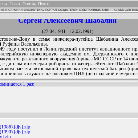
тека
-
Поиск
-
Справка
-
Почта
иверсальная библиотека, портал создателей электронных книг. Только для не
Сергей Алексеевич Шабалин
-
(27.04.1931 - 12.02.1991)
стове-на-Дону в семье инженера-путейца Шабалина Алексе
й Руфины Васильевны.
49 году поступил в Ленинградский институт авиационного пр
иллерийскую инженерную академию им. Дзержинского с при
факультета реактивного вооружения (приказ МО СССР от 14 июля
а, с диплом инженера-прибориста инженер-лейтенант Шабалин 
ьником расчета автономной проверки технической батареи (при
ки пришлось служить начальником ЦИЛ (центральной измерител
 СССР. Здесь он активно включился в научную работу по сист
 перешел в 32 ГНИИИ МО СССР (Мытищи), стал полковником, на
оминается 1 раз
:
83 году.
вич работал в Госстандарте СССР (Управление приборостроени
ерения на работе и в быту», «Прикладная метрология», «Рем
ННЫХ ИЗДАНИЙ:
ановакууметров».
 и удивительное чувство юмора, был разносторонне образов
 прессе, так и в «Литературной газете» (на 16 странице), в «Не
обыграл знатоков в телеигре «Что? Где? Когда?».
оронен на Волковском кладбище в г. Мытищи.
1986).[djv].zip
осмертно отмечен медалью М.Г. Григорьева, под командование
1990).[djv].zip
v].zip