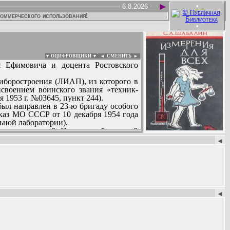
►
•
6.8.2026 -
-
коммерческого использования!
•
▼ ОЦИФРОВЩИКИ ▼
|
◄
СМЕНИТЬ ►
я Ефимовича и доцента Ростовского
иборостроения (ЛИАП), из которого в
своением воинского звания «техник-
 1953 г. №03645, пункт 244).
был направлен в 23-ю бригаду особого
каз МО СССР от 10 декабря 1954 года
ьной лаборатории).
емам измерений. Проявил себя с самой
:
чальником отдела. Трудился здесь до
◄
я), в КБ АТО. Занимался литературной
онт электроизмерительных приборов»,
анным человеком. Часто печатался в
деле», «Правде», «Известиях».
◄
м которого служил первые годы после