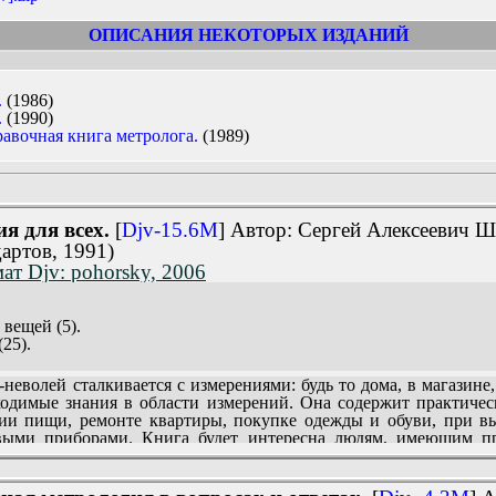
ОПИСАНИЯ НЕКОТОРЫХ ИЗДАНИЙ
.
(1986)
.
(1990)
авочная книга метролога.
(1989)
я для всех.
[
Djv-15.6M
] Автор: Сергей Алексеевич Ш
артов, 1991)
ат Djv: pohorsky, 2006
 вещей (5).
25).
волей сталкивается с измерениями: будь то дома, в магазине,
(131).
бходимые знания в области измерений. Она содержит практичес
ии пищи, ремонте квартиры, покупке одежды и обуви, при 
да (245).
выми приборами. Книга будет интересна людям, имеющим при
затор (295).
е в книге, пригодятся Вам и в туристическом походе, и п
ефилов (309).
науки об измерениях), с историческими курьезами, связанными с
угозор и станет Вашей надежной помощницей.