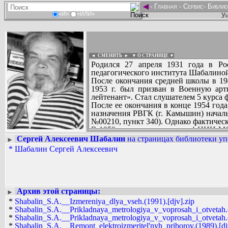
◄
-
Главная
-
Сервис
-
Библио
«И»
«ИЛИ»
Ун
◄ СМЕНИТЬ
►
|
▼ О СТРАНИЦЕ ▼
Родился 27 апреля 1931 года в Ро
педагогического института Шабалино
После окончания средней школы в 19
1953 г. был призван в Военную арт
лейтенант». Стал слушателем 5 курса 
После ее окончания в конце 1954 год
назначения РВГК (г. Камышин) начал
№00210, пункт 340). Однако фактичес
В 1959 году его перевели в 4 НИИ МО
лучшей стороны. Затем с повышением
Сергей Алексеевич Шабалин
на страницах библиотеки уп
►
Вадим Ершов...
конца службы. Из армии уволился в 19
*
Шабалин Сергей Алексеевич
...
После военной службы Сергей Алексее
деятельностью. Написал книги: «Изм
СПИСОК НЕКОТОРЫХ ОЦИФРОВА
«Ремонт манометров, вакуумметров, м
...
Имел несомненный литературный дар
периодических изданиях, как в местной
Архив этой страницы:
►
В 1983 году с вопросом о пентаграмме 
*
Shabalin_S.A.__Izmereniya_dlya_vseh.(1991).[djv].zip
Скончался 12 февраля 1991 года. Пох
*
Shabalin_S.A.__Prikladnaya_metrologiya_v_voprosah_i_otvetah.(
Имеет правительственные награды, п
*
Shabalin_S.A.__Prikladnaya_metrologiya_v_voprosah_i_otvetah.(
окончания академии...
*
Shabalin_S.A.__Remont_elektroizmeritel'nyh_priborov.(1989).[dj