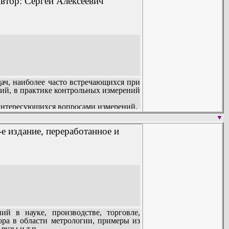
Автор: Сергей Алексеевич
ч, наиболее часто встречающихся при
ний, в практике контрольных измерений
 интересующихся вопросами измерений.
▼
2-е издание, переработанное и
й в науке, производстве, торговле,
ора в области метрологии, примеры из
вузы и т.п.