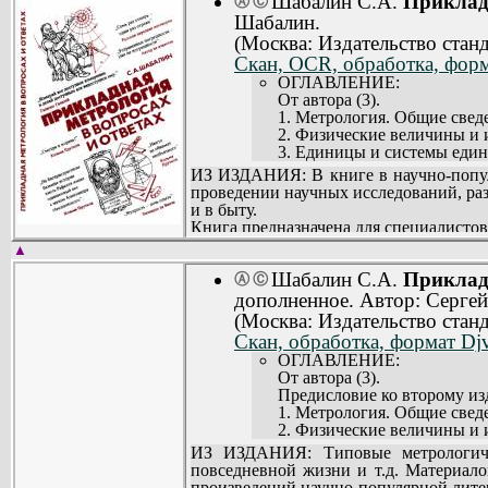
Шабалин С.А.
Прикладн
Ⓐ
Ⓒ
Глава 11. Во саду ли, в огор
Для широкого круга читателей.
Шабалин.
Глава 12. В зооуголке (437).
(Москва: Издательство станд
Глава 13. В фотолаборатории
Глава 14. В турпоходе (481).
Скан, OCR, обработка, форм
Глава 15. В спорте (503).
ОГЛАВЛЕНИЕ:
Глава 16. Эталоны красоты 
От автора (3).
Об авторе (554).
1. Метрология. Общие сведе
Список литературы (555).
2. Физические величины и и
3. Единицы и системы един
4. Методы и погрешности из
ИЗ ИЗДАНИЯ: В книге в научно-попул
5. Основные понятия теори
проведении научных исследований, раз
6. Исключение систематиче
и в быту.
7. Обработка результатов и
Книга предназначена для специалистов
8. Средства измерений и их
▲
9. Принципы и методы обес
10. Решение метрологически
Шабалин С.А.
Прикладн
Ⓐ
Ⓒ
11. Конкурсные задачи. Мет
дополненное. Автор: Сергей
Список литературы (195).
(Москва: Издательство станд
Скан, обработка, формат Djv:
ОГЛАВЛЕНИЕ:
От автора (3).
Предисловие ко второму из
1. Метрология. Общие сведе
2. Физические величины и и
3. Единицы и системы един
ИЗ ИЗДАНИЯ: Типовые метрологичес
4. Методы и погрешности и
повседневной жизни и т.д. Материало
5. Основные понятия теори
произведений научно-популярной литера