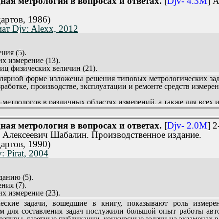
ая метрология в вопросах и ответах.
[
Djv- 4.3M
] 
оде (391).
артов, 1986)
 (459).
ат Djv: Alexx, 2012
(521).
ния (5).
х измерение (13).
иц физических величин (21).
мерения (31).
ярной форме изложены решения типовых метрологических зада
и вероятностей и случайные погрешности (43).
работке, производстве, эксплуатации и ремонте средств измере
ских погрешностей (53).
змерений, свободных от систематических погрешностей (63).
-метрологов в различных областях измерений, а также для всех
 погрешности (77).
печения единства и точности измерений (95).
х задач в практике контрольных измерений и в быту (115).
ая метрология в вопросах и ответах.
[
Djv- 2.0M
] 
рологические головоломки (171).
 Алексеевич Шабалин. Производственное издание.
артов, 1990)
 Pirat, 2004
данию (5).
ния (7).
х измерение (23).
иц физических величин (31).
кие задачи, вошедшие в книгу, показывают роль измерени
змерений (41).
м для составления задач послужили большой опыт работы авт
и вероятностей и случайные погрешности (53).
туры, газетные публикации, конкурсные задачи на экзаменах в 