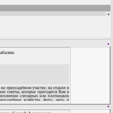
◄
▼
абалин.
 на приусадебном участке, на отдыхе и
кие советы, которые пригодятся Вам в
выполнении слесарных или плотницких
усадебные хозяйства, фото-, авто- и
ри занятиях спортом. Кроме того, Вы
▼
 ней, и др.