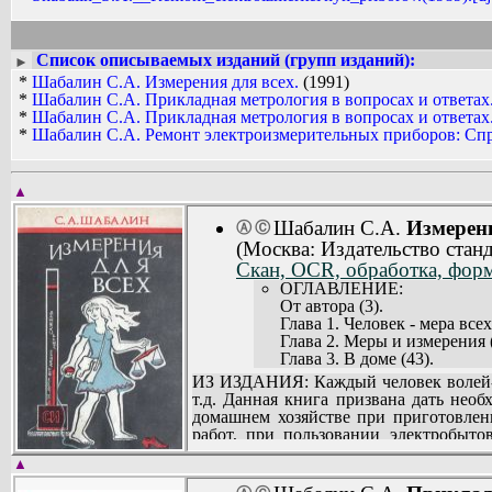
Список описываемых изданий (групп изданий):
►
*
Шабалин С.А. Измерения для всех.
(1991)
*
Шабалин С.А. Прикладная метрология в вопросах и ответах
*
Шабалин С.А. Прикладная метрология в вопросах и ответах
*
Шабалин С.А. Ремонт электроизмерительных приборов: Спр
▲
Шабалин С.А.
Измерени
Ⓐ
Ⓒ
(Москва: Издательство станд
Скан, OCR, обработка, форм
ОГЛАВЛЕНИЕ:
От автора (3).
Глава 1. Человек - мера всех
Глава 2. Меры и измерения (
Глава 3. В доме (43).
Глава 4. В мастерской (89).
ИЗ ИЗДАНИЯ: Каждый человек волей-не
Глава 5. В электрохозяйстве 
т.д. Данная книга призвана дать нео
Глава 6. На рынке (219).
домашнем хозяйстве при приготовлен
Глава 7. Век, год, час, секун
работ, при пользовании электробыто
Глава 8. Метролог-стандарти
радиолюбителям. Советы, приведенны
Глава 9. У меломанов и тел
▲
познакомитесь с историей метрологии (
Глава 10. В гараже (329).
Надеемся, что книга расширит Ваш кр