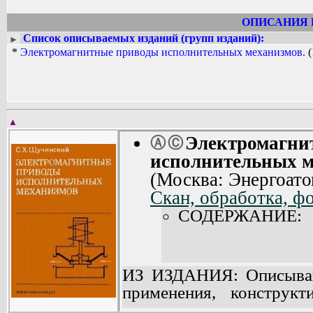
ОПИСАНИЯ 
Список описываемых изданий (групп изданий):
►
*
Электромагнитные приводы исполнительных механизмов.
(
▲
Электромагни
Ⓐ
Ⓒ
исполнительных м
(Москва: Энергоато
Скан, обработка, ф
СОДЕРЖАНИЕ:
ИЗ ИЗДАНИЯ: Описывают
применения, конструк
характеристики эл