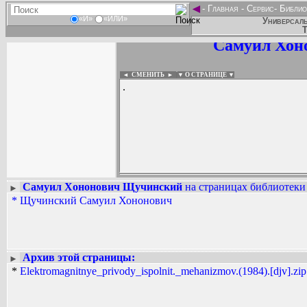
◄
-
Главная
-
Сервис
-
Библио
«И»
«ИЛИ»
Универсаль
Т
Самуил Хон
◄ СМЕНИТЬ
►
|
▼ О СТРАНИЦЕ ▼
.
Самуил Хононович Щучинский
на страницах библиотеки 
►
*
Щучинский Самуил Хононович
Вадим Ершов...
...
СПИСОК НЕКОТОРЫХ ОЦИФРОВА
...
Архив этой страницы:
►
*
Elektromagnitnye_privody_ispolnit._mehanizmov.(1984).[djv].zip