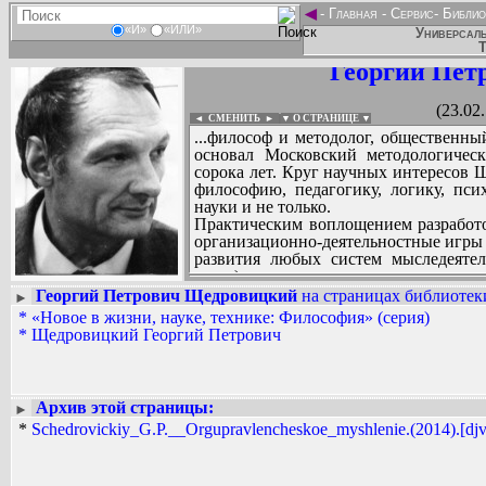
◄
-
Главная
-
Сервис
-
Библио
«И»
«ИЛИ»
Универсаль
Т
Георгий Пет
(23.02
◄ СМЕНИТЬ
►
|
▼ О СТРАНИЦЕ ▼
...философ и методолог, общественны
основал Московский методологичес
сорока лет. Круг научных интересов
философию, педагогику, логику, пси
науки и не только.
Практическим воплощением разработо
организационно-деятельностные игры 
развития любых систем мыследеятел
далее).
Георгий Петрович Щедровицкий
на страницах библиотеки
►
*
«Новое в жизни, науке, технике: Философия» (серия)
Вадим Ершов...
*
Щедровицкий Георгий Петрович
...
СПИСОК НЕКОТОРЫХ ОЦИФРОВА
...
Архив этой страницы:
►
*
Schedrovickiy_G.P.__Orgupravlencheskoe_myshlenie.(2014).[djv