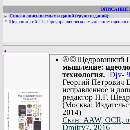
ОПИСАНИЯ 
Список описываемых изданий (групп изданий):
►
*
Щедровицкий Г.П. Оргуправленческое мышление: идеология
▲
Щедровицкий Г
Ⓐ
Ⓒ
мышление: идеоло
технология.
[
Djv- 
Георгий Петрович Щ
исправленное и доп
редактор П.Г. Щедр
(Москва: Издательс
2014)
Скан: AAW, OCR, о
Dmitry7, 2016