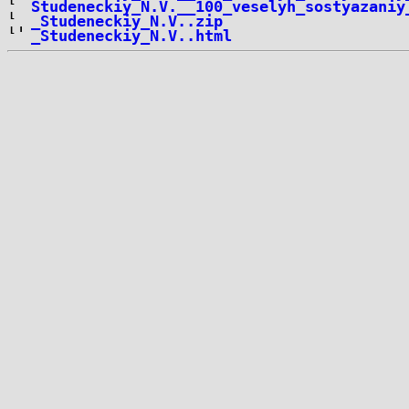
Studeneckiy_N.V.__100_veselyh_sostyazaniy
_Studeneckiy_N.V..zip
_Studeneckiy_N.V..html