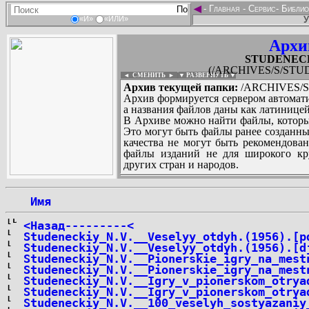
◄
-
Главная
-
Сервис
-
Библио
У
«И»
«ИЛИ»
Архи
STUDENECKIY
(/ARCHIVES/S/STUDE
◄ СМЕНИТЬ
►
|
▼ РАЗВЕРНУТЬ ▼
Архив текущей папки:
/ARCHIVES/S/
Архив формируется сервером автомати
а названия файлов даны как латиницей
В Архиве можно найти файлы, которы
Это могут быть файлы ранее созданны
качества не могут быть рекомендован
файлы изданий не для широкого кру
других стран и народов.
 Имя
...
<Назад---------<
Studeneckiy_N.V.__Veselyy_otdyh.(1956).[p
Studeneckiy_N.V.__Veselyy_otdyh.(1956).[d
Studeneckiy_N.V.__Pionerskie_igry_na_mest
Studeneckiy_N.V.__Pionerskie_igry_na_mest
Studeneckiy_N.V.__Igry_v_pionerskom_otrya
Studeneckiy_N.V.__Igry_v_pionerskom_otrya
Studeneckiy_N.V.__100_veselyh_sostyazaniy