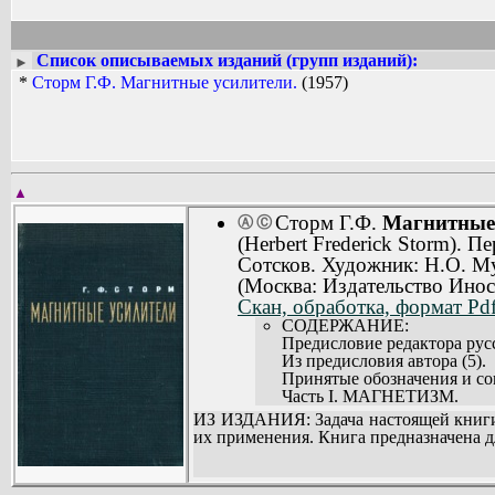
Список описываемых изданий (групп изданий):
►
*
Сторм Г.Ф. Магнитные усилители.
(1957)
▲
Сторм Г.Ф.
Магнитные 
Ⓐ
Ⓒ
(Herbert Frederick Storm). П
Сотсков. Художник: Н.О. М
(Москва: Издательство Инос
Скан, обработка, формат Pdf:
СОДЕРЖАНИЕ:
Предисловие редактора русс
Из предисловия автора (5).
Принятые обозначения и со
Часть I. МАГНЕТИЗМ.
Глава 1. Моррил У. Введени
ИЗ ИЗДАНИЯ: Задача настоящей книги 
Глава 2. Моррил У. Магнитн
их применения. Книга предназначена д
Глава 3. Эллерт Ф.Дж. Магн
Часть II. ТЕОРИЯ МАГ
Глава 4. Сторм Г.Ф. Введен