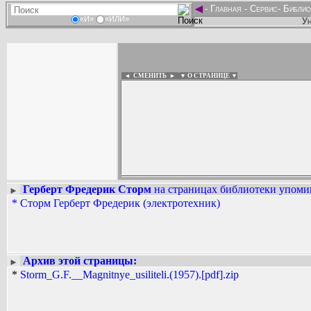
◄
-
Главная
-
Сервис
-
Библио
«И»
«ИЛИ»
Ун
◄ СМЕНИТЬ
►
|
▼ О СТРАНИЦЕ ▼
Герберт Фредерик Сторм
на страницах библиотеки упомин
►
Вадим Ершов...
*
Сторм Герберт Фредерик (электротехник)
derevyaha, fire_varan, звездочет...
СПИСОК НЕКОТОРЫХ ОЦИФРОВА
...
Архив этой страницы:
►
*
Storm_G.F.__Magnitnye_usiliteli.(1957).[pdf].zip