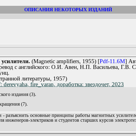
ОПИСАНИЯ НЕКОТОРЫХ ИЗДАНИЙ
усилители.
(Magnetic amplifiers, 1955) [
Pdf-11.6M
] Ав
еревод с английского: О.И. Авен, Н.П. Васильева, Г.В. 
унц.
транной литературы, 1957)
 derevyaha, fire_varan, доработка: звездочет, 2023
кого издания (3).
кращения (7).
е в теорию магнетизма (15).
- разъяснить основные принципы работы магнитных усилителе
ые материалы (41).
ля инженеров-электриков и студентов старших курсов электрот
итные измерения (60).
НИТНЫХ УСИЛИТЕЛЕЙ.
ие в теорию магнитных усилителей. (77).