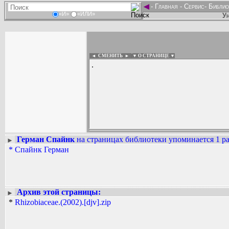
◄
-
Главная
-
Сервис
-
Библио
«И»
«ИЛИ»
Ун
◄ СМЕНИТЬ
►
|
▼ О СТРАНИЦЕ ▼
.
Герман Спайнк
на страницах библиотеки упоминается 1 ра
►
Вадим Ершов...
*
Спайнк Герман
...
СПИСОК НЕКОТОРЫХ ОЦИФРОВА
...
Архив этой страницы:
►
*
Rhizobiaceae.(2002).[djv].zip