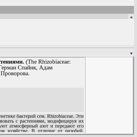
◄
▼
стениями.
(The Rhizobiaceae:
 Герман Спайнк, Адам
 Проворова.
тике бактерий сем. Rhizobiaceae. Эти
вовать с растениями, модифицируя их
руют атмосферный азот и передают его
ом хозяйстве. В отличие от ризобий,
процесс нашел применение в практике,