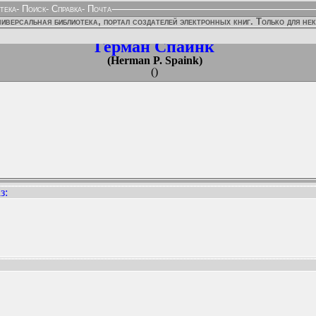
тека
-
Поиск
-
Справка
-
Почта
иверсальная библиотека, портал создателей электронных книг. Только для не
Герман Спайнк
(Herman P. Spaink)
()
з
:
ННЫХ ИЗДАНИЙ: