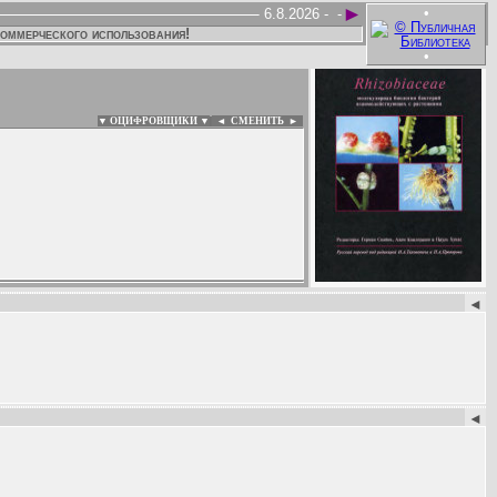
►
•
6.8.2026 -
-
коммерческого использования!
•
▼ ОЦИФРОВЩИКИ ▼
|
◄
СМЕНИТЬ ►
:
◄
◄