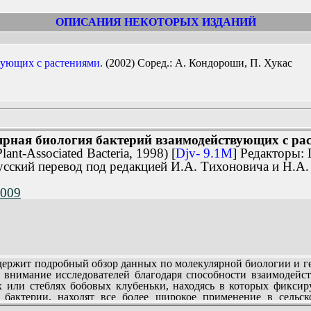
ОПИСАНИЯ НЕКОТОРЫХ ИЗДАНИЙ
вующих с растениями.
(2002) Соред.: А. Кондороши, П. Хукас
лярная биология бактерий взаимодействующих с ра
ant-Associated Bacteria, 1998) [
Djv- 9.1M
] Редакторы:
сский перевод под редакцией И.А. Тихоновича и Н.А.
2009
ржит подробный обзор данных по молекулярной биологии и гене
 внимание исследователей благодаря способности взаимодейст
х или стеблях бобовых клубеньки, находясь в которых фикси
 бактерии, находят все более широкое применение в сельск
стений, вызывая их опухолевую трансформацию. Однако и этот 