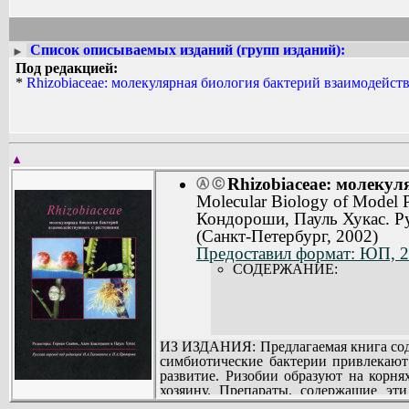
Список описываемых изданий (групп изданий):
►
Под редакцией:
*
Rhizobiaceae: молекулярная биология бактерий взаимодейст
▲
Rhizobiaceae: молеку
Ⓐ
Ⓒ
Molecular Biology of Model Pl
Кондороши, Пауль Хукас. Ру
(Санкт-Петербург, 2002)
Предоставил формат: ЮП, 
СОДЕРЖАНИЕ:
ИЗ ИЗДАНИЯ: Предлагаемая книга соде
симбиотические бактерии привлекают
развитие. Ризобии образуют на корня
хозяину. Препараты, содержащие эти
агробактерии являются паразитами ра