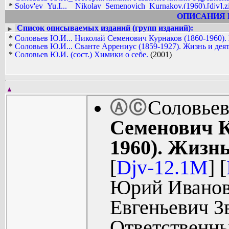
*
Solov'ev_Yu.I...__Nikolay_Semenovich_Kurnakov.(1960).[djv].z
*
Solov'ev_Yu.I...__Nikolay_Semenovich_Kurnakov.(1960).[pdf].z
ОПИСАНИЯ 
*
Solov'ev_Yu.I...__Svante_Arenius.(1959).[djv].zip
Список описываемых изданий (групп изданий):
►
*
Solov'ev_Yu.I...__Svante_Arenius.(1959).[pdf].zip
*
Соловьев Ю.И... Николай Семенович Курнаков (1860-1960). 
*
Solov'ev_Yu.I._(sost.)__Himiki_o_sebe.(2001).[djv].zip
*
Соловьев Ю.И... Сванте Аррениус (1859-1927). Жизнь и деят
*
Solov'ev_Yu.I._(sost.)__Himiki_o_sebe.(2001).[pdf].zip
*
Соловьев Ю.И. (сост.) Химики о себе.
(2001)
▲
Соловьев
Ⓐ
Ⓒ
Семенович К
1960). Жизнь
[
Djv-12.1M
] [
Юрий Иванов
Евгеньевич З
Ответственны