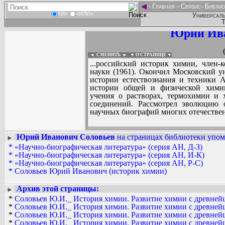
◄
-
Главная
-
Сервис
-
Библио
«И»
«ИЛИ»
Универсаль
Т
Юрий Ива
◄ СМЕНИТЬ
►
|
▼ О СТРАНИЦЕ ▼
...российский историк химии, член
науки (1961). Окончил Московский ун
истории естествознания и техники
истории общей и физической химии
учения о растворах, термохимии и
соединений. Рассмотрел эволюцию 
научных биографий многих отечестве
Юрий Иванович Соловьев
на страницах библиотеки упоми
►
*
«Научно-биографическая литература» (серия АН, Д-З)
Вадим Ершов...
*
«Научно-биографическая литература» (серия АН, И-К)
AAW, mor...
*
«Научно-биографическая литература» (серия АН, Р-С)
*
Соловьев Юрий Иванович (историк химии)
СПИСОК НЕКОТОРЫХ ОЦИФРОВА
...
Архив этой страницы:
►
*
Соловьев Ю.И._ История химии. Развитие химии с древнейш
*
Соловьев Ю.И._ История химии. Развитие химии с древнейш
*
Соловьев Ю.И._ История химии. Развитие химии с древнейш
*
Соловьев Ю.И._ История химии. Развитие химии с древнейш