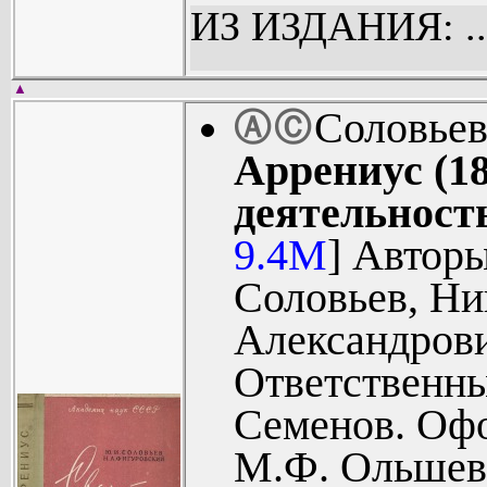
От авторов 
ИЗ ИЗДАНИЯ: ..
Глава I. 
годы. Горны
▲
Соловьев
Ⓐ
Ⓒ
Глава
Аррениус (18
преподава
деятельност
деятельност
9.4M
] Автор
Глава III
Соловьев, Ни
комплексны
Александров
Глава IV
Ответственны
профессор
Семенов. Оф
Работы по
М.Ф. Ольшев
металлургии