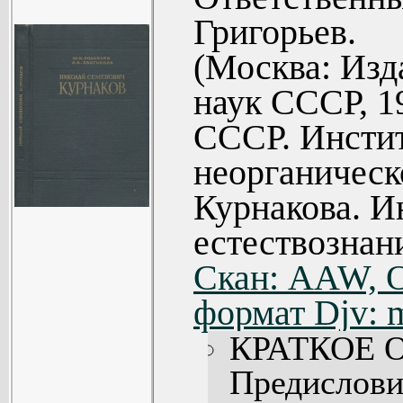
Григорьев.
(Москва: Изд
наук СССР, 1
СССР. Инсти
неорганическ
Курнакова. И
естествознан
Скан: AAW, O
формат Djv: 
КРАТКОЕ 
Предисловие