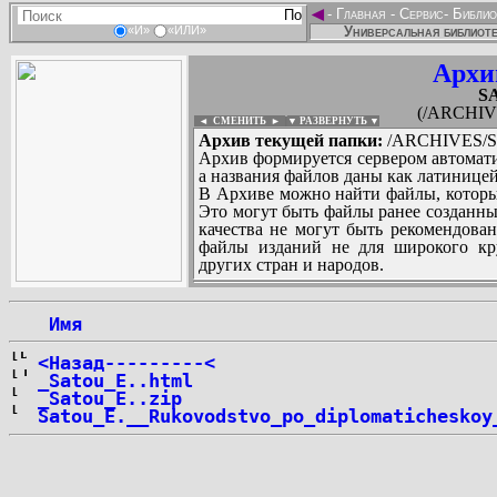
◄
-
Главная
-
Сервис
-
Библио
Универсальная библиоте
«И»
«ИЛИ»
Архи
S
(/ARCHIV
◄ СМЕНИТЬ
►
|
▼ РАЗВЕРНУТЬ ▼
Архив текущей папки:
/ARCHIVES/S/
Архив формируется сервером автомати
а названия файлов даны как латиницей
В Архиве можно найти файлы, которы
Это могут быть файлы ранее созданны
качества не могут быть рекомендован
файлы изданий не для широкого кру
других стран и народов.
 Имя
...
<Назад---------<
_Satou_E..html
_Satou_E..zip
Satou_E.__Rukovodstvo_po_diplomaticheskoy