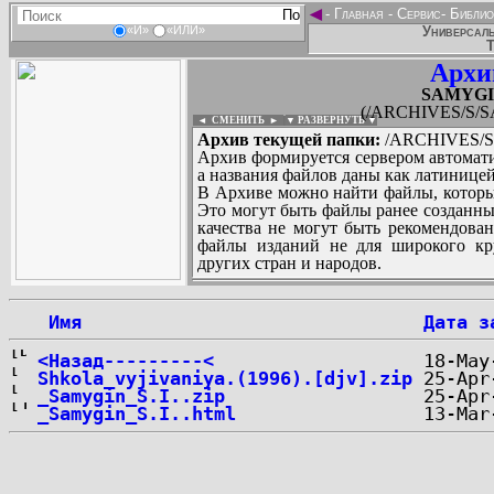
◄
-
Главная
-
Сервис
-
Библио
Универсаль
«И»
«ИЛИ»
Т
Архи
SAMYGIN
(/ARCHIVES/S/S
◄ СМЕНИТЬ
►
|
▼ РАЗВЕРНУТЬ ▼
Архив текущей папки:
/ARCHIVES/S/
Архив формируется сервером автомати
а названия файлов даны как латиницей
В Архиве можно найти файлы, которы
Это могут быть файлы ранее созданны
качества не могут быть рекомендован
файлы изданий не для широкого кру
других стран и народов.
 Имя
Дата з
...
<Назад---------<
Shkola_vyjivaniya.(1996).[djv].zip
_Samygin_S.I..zip
_Samygin_S.I..html