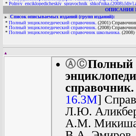
*
Polnyy_enciklopedicheskiy_spravochnik_shkol'nika.(2008).[djv].
*
Polnyy_enciklopedicheskiy_spravochnik_shkol'nika.(2008).[pdf].
ОПИСАНИЯ 
Список описываемых изданий (групп изданий):
►
*
Полный энциклопедический справочник.
(2001) Справочни
*
Полный энциклопедический справочник.
(2008) Справочни
*
Полный энциклопедический справочник школьника.
(2008)
▲
Полный
Ⓐ
Ⓒ
энциклопед
справочник.
16.3M
] Спра
Л.Ю. Аликбер
А.М. Микиша
В.А. Эмиров,