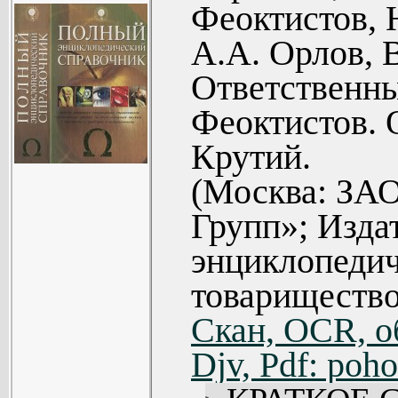
Феоктистов, 
Всемирная и
Книга рассчит
А.А. Орлов, 
Философия 
преподавателей, 
Ответственны
Религия (60
ориентироват
ИСКУССТВО
Феоктистов. 
современной нау
ТЕХНИКА
Крутий.
Транспорт (
(Москва: З
Космонавтик
Групп»; Изда
Вооружени
энциклопедич
(766).
товарищество
Обработ
Скан, OCR, о
информации
Djv, Pdf: poho
ПРИЛОЖЕНИ