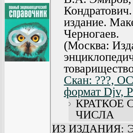
Кондратович.
издание. Мак
Черногаев.
(Москва: Изд
энциклопедич
товарищество
Скан: ???, OC
формат Djv, P
КРАТКОЕ 
ЧИСЛА
ВЕЩЕСТВО
ИЗ ИЗДАНИЯ: Эт