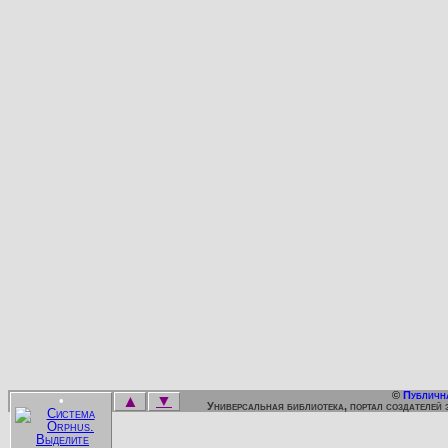
©
Публичн
▲
▼
•
Универсальная библиотека, портал создателей 