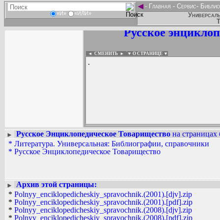
◄
-
Главная
-
Сервис
-
Библио
«И»
«ИЛИ»
Универсаль
Т
Русское энцикло
◄ СМЕНИТЬ
►
|
▼ О СТРАНИЦЕ ▼
.
Русское Энциклопедическое Товарищество
на страницах 
►
*
Литература. Универсальная: Библиографии, справочники
Вадим Ершов...
*
Русское Энциклопедическое Товарищество
...
СПИСОК НЕКОТОРЫХ ОЦИФРОВА
...
Архив этой страницы:
►
*
Polnyy_enciklopedicheskiy_spravochnik.(2001).[djv].zip
*
Polnyy_enciklopedicheskiy_spravochnik.(2001).[pdf].zip
*
Polnyy_enciklopedicheskiy_spravochnik.(2008).[djv].zip
*
Polnyy_enciklopedicheskiy_spravochnik.(2008).[pdf].zip