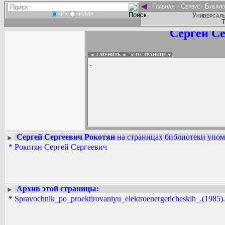
◄
-
Главная
-
Сервис
-
Библио
«И»
«ИЛИ»
Универсаль
Т
Сергей С
◄ СМЕНИТЬ
►
|
▼ О СТРАНИЦЕ ▼
.
Сергей Сергеевич Рокотян
на страницах библиотеки упоми
►
*
Рокотян Сергей Сергеевич
Вадим Ершов...
...
СПИСОК НЕКОТОРЫХ ОЦИФРОВА
...
Архив этой страницы:
►
*
Spravochnik_po_proektirovaniyu_elektroenergeticheskih_.(1985).[