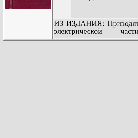
ИЗ ИЗДАНИЯ: Приводятс
электрической час
электрических и техн
выбору параметров и сх
по электрооборудова
линиям и стоимости эле
издание вышло в 1977 г.
нормативные документы
Для инженеров, за
эксплуатацией электроэ
студентов вузов.