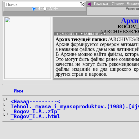
◄
-
Главная
-
Сервис
-
Библио
Универс
«И»
«ИЛИ»
Архи
ROGOV_Io
(/ARCHIVES/R/RO
◄ СМЕНИТЬ
►
|
▼ РАЗВЕРНУТЬ ▼
Архив текущей папки:
/ARCHIVES/R/
Архив формируется сервером автомати
а названия файлов даны как латиницей
В Архиве можно найти файлы, которы
Это могут быть файлы ранее созданны
качества не могут быть рекомендован
файлы изданий не для широкого кру
других стран и народов.
 Имя
...
<Назад---------<
Tehnol._myasa_i_myasoproduktov.(1988).[dj
_Rogov_I.A..zip
_Rogov_I.A..html