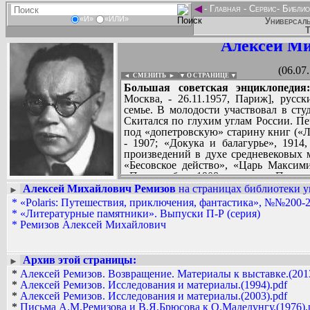
◄
-
Главная
-
Сервис
-
Библио
«И»
«ИЛИ»
Универсаль
Т
Алексей Ми
(06.07
◄ СМЕНИТЬ
►
|
▼ О СТРАНИЦЕ ▼
Большая советская энциклопедия
Москва, - 26.11.1957, Париж], русск
семье. В молодости участвовал в сту
Скитался по глухим углам России. Пе
под «допетровскую» старину книг («Л
- 1907; «Докука и балагурье», 1914
произведений в духе средневековых 
«Бесовское действо», «Царь Максими
«Пруд», оба - 1908; повести «Пятая 
удушающей купеческой старины, м
Алексей Михайлович Ремизов
на страницах библиотеки у
►
уличного быта; реальность здесь про
*
«Polaris: Путешествия, приключения, фантастика», №№200-2
Вадим Ершов...
революционерах - «переделывателя
*
«Литературные памятники». Выпуски П-Р (серия)
...
фантазеров («Пруд», «Петушок»). 
*
Ремизов Алексей Михайлович
погибели земли русской» (опублико
СПИСОК НЕКОТОРЫХ ОЦИФРОВА
рубежом автобиографические книги: «
...
«Подстриженными глазами» (1951). 
Архив этой страницы:
►
советское подданство.
*
Алексей Ремизов. Возвращение. Материалы к выставке.(2013
Созданный Р. оригинальный стиль «уз
*
Алексей Ремизов. Исследования и материалы.(1994).pdf
оказал влияние на некоторых писате
*
Алексей Ремизов. Исследования и материалы.(2003).pdf
участники группы «Серапионовы брат
*
Письма А.М.Ремизова и В.Я.Брюсова к О.Маделунгу.(1976).