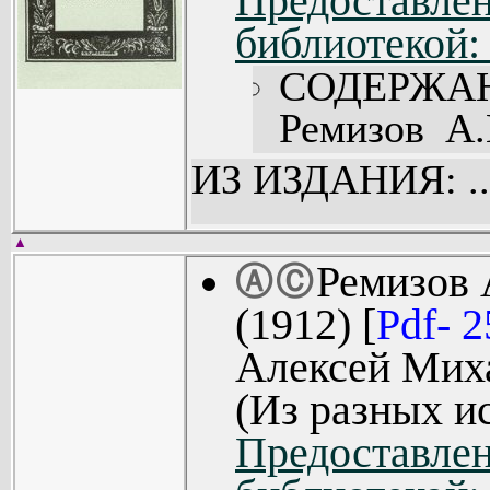
Предоставлен
*
Ремизов А.М._ Шумы города.(1921).pdf
библиотекой:
*
Remizov_A.M.__Bedovaya_dolya.(1911).[pdf].zip
*
Remizov_A.M.__Chto_est'_tabak.(1983).[pdf].zip
*
Remizov_A.M.__Pyataya_yazva.[pdf].zip
СОДЕРЖА
Ремизов А
моей книги
ИЗ ИЗДАНИЯ: ..
табак.
▲
Ремизов
Ⓐ
Ⓒ
(1912) [
Pdf- 
Алексей Мих
(Из разных и
Предоставлен