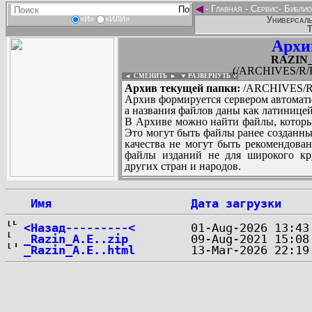
◄
-
Главная
-
Сервис
-
Библио
Универсаль
«И»
«ИЛИ»
Т
Архи
RAZIN_A
(/ARCHIVES/R/R
◄ СМЕНИТЬ
►
|
▼ РАЗВЕРНУТЬ ▼
Архив текущей папки:
/ARCHIVES/R/
Архив формируется сервером автомати
а названия файлов даны как латиницей
В Архиве можно найти файлы, которы
Это могут быть файлы ранее созданны
качества не могут быть рекомендован
файлы изданий не для широкого кру
других стран и народов.
 Имя
Дата загрузки
...
<Назад---------<
_Razin_A.E..zip
_Razin_A.E..html