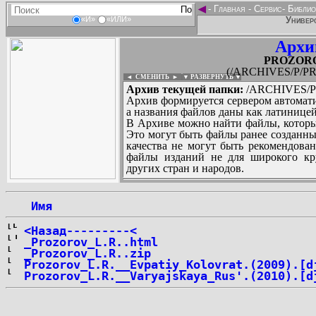
◄
-
Главная
-
Сервис
-
Библио
Универс
«И»
«ИЛИ»
Архи
PROZOROV
(/ARCHIVES/P/PR
◄ СМЕНИТЬ
►
|
▼ РАЗВЕРНУТЬ ▼
Архив текущей папки:
/ARCHIVES/P/
Архив формируется сервером автомати
а названия файлов даны как латиницей
В Архиве можно найти файлы, которы
Это могут быть файлы ранее созданны
качества не могут быть рекомендован
файлы изданий не для широкого кру
других стран и народов.
 Имя
...
<Назад---------<
_Prozorov_L.R..html
_Prozorov_L.R..zip
Prozorov_L.R.__Evpatiy_Kolovrat.(2009).[d
Prozorov_L.R.__Varyajskaya_Rus'.(2010).[d