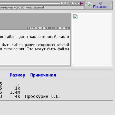
►
6.8.2026 -
-
•
•
коммерческого использования!
▼ РАЗВЕРНУТЬ ▼
|
◄
СМЕНИТЬ ►
ия файлов даны как латиницей, так и
 быть файлы ранее созданных версий
ля скачивания. Это могут быть файлы
:
Размер
Примечания