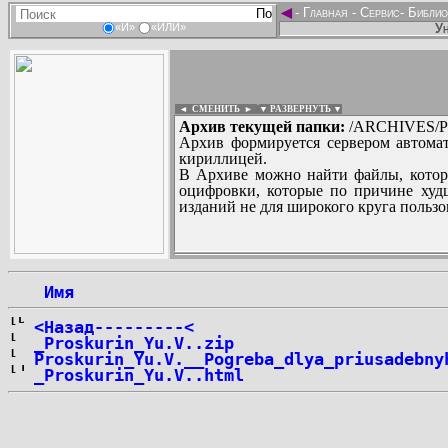
◄
-
Главная
-
Сервис
-
Библио
Ун
«И»
«ИЛИ»
◄ СМЕНИТЬ
►
|
▼ РАЗВЕРНУТЬ ▼
Архив текущей папки:
/ARCHIVES/P/
Архив формируется сервером автомат
кириллицей.
В Архиве можно найти файлы, котор
оцифровки, которые по причине худш
изданий не для широкого круга пользо
...
 Имя
<Назад---------<
_Proskurin_Yu.V..zip
Proskurin_Yu.V.__Pogreba_dlya_priusadebny
_Proskurin_Yu.V..html