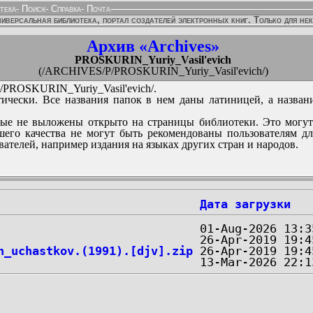
тека
-
Поиск
-
Справка
-
Почта
иверсальная библиотека, портал создателей электронных книг. Только для не
Архив «Archives»
PROSKURIN_Yuriy_Vasil'evich
(/ARCHIVES/P/PROSKURIN_Yuriy_Vasil'evich/)
PROSKURIN_Yuriy_Vasil'evich/.
ически. Все названия папок в нем даны латиницей, а назван
ые не выложены открыто на страницы библиотеки. Это могут
его качества не могут быть рекомендованы пользователям д
вателей, например издания на языках других стран и народов.
Дата загрузки
h_uchastkov.(1991).[djv].zip