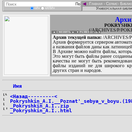
◄
-
Главная
-
Сервис
-
Библио
Универсальная библи
«И»
«ИЛИ»
Архи
POKRYSHKIN
(/ARCHIVES/P/POKR
◄ СМЕНИТЬ
►
|
▼ РАЗВЕРНУТЬ ▼
Архив текущей папки:
/ARCHIVES/P/
Архив формируется сервером автомати
а названия файлов даны как латиницей
В Архиве можно найти файлы, которы
Это могут быть файлы ранее созданны
качества не могут быть рекомендован
файлы изданий не для широкого кру
других стран и народов.
 Имя
...
<Назад---------<
Pokryshkin_A.I.__Poznat'_sebya_v_boyu.(19
_Pokryshkin_A.I..zip
_Pokryshkin_A.I..html