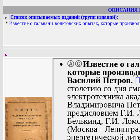
ОПИСАНИЯ 
Список описываемых изданий (групп изданий):
►
*
Известие о гальвани-вольтовских опытах, которые произво
▲
Известие о га
Ⓐ
Ⓒ
которые производ
Василий Петров.
[
столетию со дня см
электротехника ака
Владимировича Петр
предисловием Г.И. 
Белькинд, Г.И. Лом
(Москва - Ленингра
энергетической лит