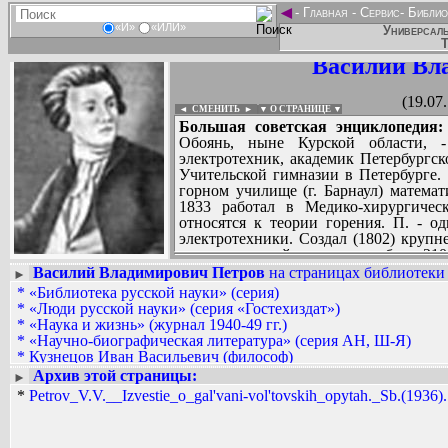
◄
-
Главная
-
Сервис
-
Библио
«И»
«ИЛИ»
Универсаль
Т
Василий Вл
(19.07
◄ СМЕНИТЬ
►
|
▼ О СТРАНИЦЕ ▼
Большая советская энциклопедия:
Обоянь, ныне Курской области, - 
электротехник, академик Петербургск
Учительской гимназии в Петербурге.
горном училище (г. Барнаул) математ
1833 работал в Медико-хирургичес
относятся к теории горения. П. - о
электротехники. Создал (1802) круп
так называемый вольтов столб, из 21
открыл явление электрической ду
Василий Владимирович Петров
на страницах библиотеки 
►
применения (освещение, электроплав
*
«Библиотека русской науки» (серия)
Вадим Ершов...
металлов из их окислов). П. установ
*
«Люди русской науки» (серия «Гостехиздат»)
...
поперечного сечения проводника
*
«Наука и жизнь» (журнал 1940-49 гг.)
электрических цепей. Проводил исс
*
«Научно-биографическая литература» (серия АН, Ш-Я)
СПИСОК НЕКОТОРЫХ ОЦИФРОВА
электропроводность различных вещест
*
Кузнецов Иван Васильевич (философ)
...
проводники. Изучал явление электри
*
Петров Василий Владимирович
Архив этой страницы:
►
люминесценции. Создал оригина
*
Шателен Михаил Андреевич
*
Petrov_V.V.__Izvestie_o_gal'vani-vol'tovskih_opytah._Sb.(1936).[
электрических явлений в различных г
работам по практическому применению