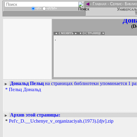
◄
-
Главная
-
Сервис
-
Библио
«И»
«ИЛИ»
Универсаль
Т
Дон
(D
◄ СМЕНИТЬ
►
|
▼ О СТРАНИЦЕ ▼
.
Дональд Пельц
на страницах библиотеки упоминается 1 ра
►
*
Пельц Дональд
Вадим Ершов...
...
СПИСОК НЕКОТОРЫХ ОЦИФРОВА
...
Архив этой страницы:
►
*
Pel'c_D.__Uchenye_v_organizaciyah.(1973).[djv].zip