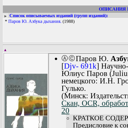
ОПИСАНИЯ 
Список описываемых изданий (групп изданий):
►
*
Паров Ю. Азбука дыхания.
(1988)
▲
Паров Ю.
Азбу
Ⓐ
Ⓒ
[
Djv- 691k
] Научно
Юлиус Паров (Juliu
немецкого: И.Н. Гр
Гулько.
(Минск: Издательст
Скан, OCR, обработк
20
КРАТКОЕ СОДЕ
Предисловие к со