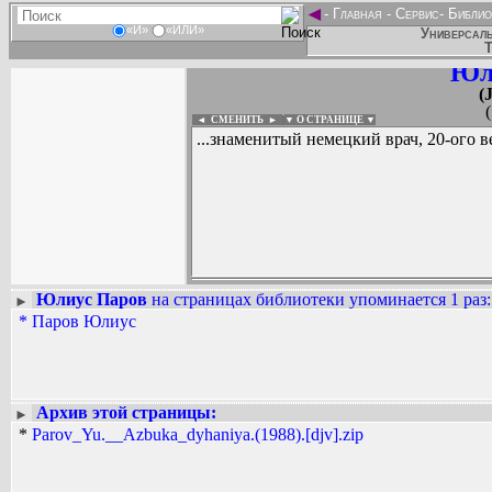
◄
-
Главная
-
Сервис
-
Библио
«И»
«ИЛИ»
Универсаль
Т
Юл
(
◄ СМЕНИТЬ
►
|
▼ О СТРАНИЦЕ ▼
...знаменитый немецкий врач, 20-ого в
Юлиус Паров
на страницах библиотеки упоминается 1 раз
:
►
*
Паров Юлиус
Вадим Ершов...
...
СПИСОК НЕКОТОРЫХ ОЦИФРОВА
...
Архив этой страницы:
►
*
Parov_Yu.__Azbuka_dyhaniya.(1988).[djv].zip