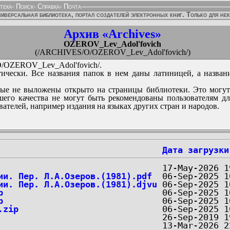
тека
-
Поиск
-
Справка
-
Почта
иверсальная библиотека, портал создателей электронных книг. Только для не
Архив «Archives»
OZEROV_Lev_Adol'fovich
(/ARCHIVES/O/OZEROV_Lev_Adol'fovich/)
OZEROV_Lev_Adol'fovich/.
ически. Все названия папок в нем даны латиницей, а назван
ые не выложены открыто на страницы библиотеки. Это могут
его качества не могут быть рекомендованы пользователям д
вателей, например издания на языках других стран и народов.
Дата загрузки
ии. Пер. Л.А.Озеров.(1981).pdf
ии. Пер. Л.А.Озеров.(1981).djvu
p
p
.zip