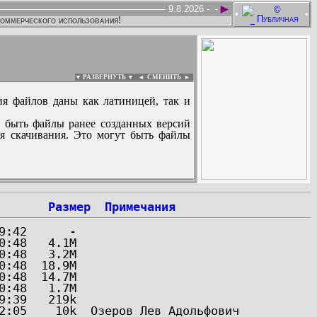
►
9.8.2026 -
-
•
•
коммерческого использования!
▼ РАЗВЕРНУТЬ ▼
|
◄
СМЕНИТЬ ►
ия файлов даны как латиницей, так и
 быть файлы ранее созданных версий
ля скачивания. Это могут быть файлы
:
Размер
Примечания