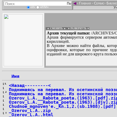
◄
-
Главная
-
Сервис
-
Библио
Ун
«И»
«ИЛИ»
◄ СМЕНИТЬ
►
|
▼ РАЗВЕРНУТЬ ▼
Архив текущей папки:
/ARCHIVES/O/
Архив формируется сервером автомат
кириллицей.
В Архиве можно найти файлы, котор
оцифровки, которые по причине худш
изданий не для широкого круга пользо
...
 Имя
<Назад---------<
Поднимаясь на перевал. Из осетинской поэз
Поднимаясь на перевал. Из осетинской поэз
Ozerov_L.A.__Rabota_poeta.(1963).[pdf].zi
Ozerov_L.A.__Rabota_poeta.(1963).[djv].zi
Chudnoe_mgnoven'e._Kn.1,2.(sb.1988).[pdf]
_Ozerov_L.A..zip
_Ozerov_L.A..html