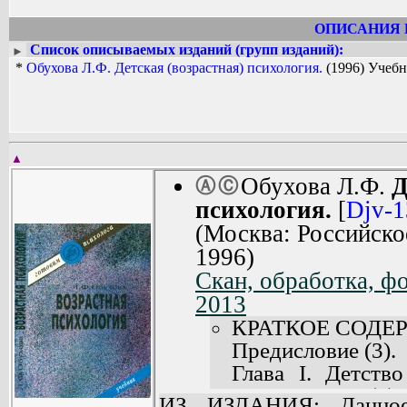
ОПИСАНИЯ 
Список описываемых изданий (групп изданий):
►
*
Обухова Л.Ф. Детская (возрастная) психология.
(1996) Учеб
▲
Обухова Л.Ф.
Д
Ⓐ
Ⓒ
психология.
[
Djv-
(Москва: Российско
1996)
Скан, обработка, ф
2013
КРАТКОЕ СОДЕ
Предисловие (3).
Глава I. Детств
исследования (7).
ИЗ ИЗДАНИЯ: Данное 