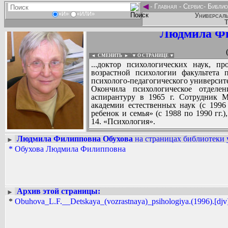
◄
-
Главная
-
Сервис
-
Библио
«И»
«ИЛИ»
Универсаль
Т
Людмила Фи
◄ СМЕНИТЬ
►
|
▼ О СТРАНИЦЕ ▼
...доктор психологических наук, 
возрастной психологии факультета 
психолого-педагогического университета
Окончила психологическое отделе
аспирантуру в 1965 г. Сотрудник 
академии естественных наук (с 199
ребенок и семья» (с 1988 по 1990 гг
14. «Психология».
Людмила Филипповна Обухова
на страницах библиотеки 
►
*
Обухова Людмила Филипповна
Вадим Ершов...
...
СПИСОК НЕКОТОРЫХ ОЦИФРОВА
...
Архив этой страницы:
►
*
Obuhova_L.F.__Detskaya_(vozrastnaya)_psihologiya.(1996).[djv]