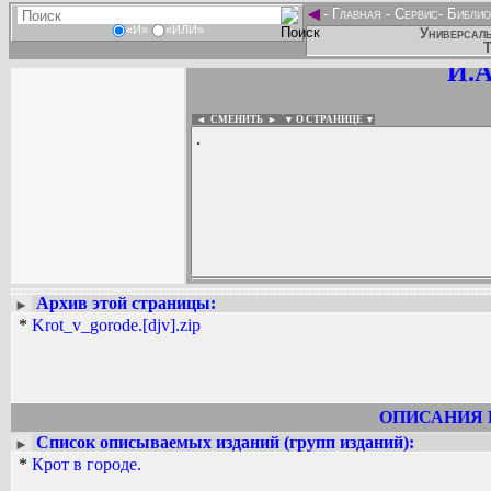
◄
-
Главная
-
Сервис
-
Библио
«И»
«ИЛИ»
Универсаль
Т
Й.А
◄ СМЕНИТЬ
►
|
▼ О СТРАНИЦЕ ▼
.
Архив этой страницы:
►
Вадим Ершов...
*
Krot_v_gorode.[djv].zip
...
СПИСОК НЕКОТОРЫХ ОЦИФРОВА
...
ОПИСАНИЯ 
Список описываемых изданий (групп изданий):
►
*
Крот в городе.