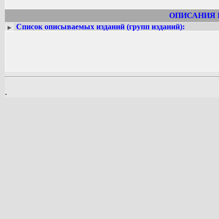
(Семантический анализ противополож
художественного текста», «Семантика
ОПИСАНИЯ 
2003 году вышел учебник «Русский
Список описываемых изданий (групп изданий):
►
разделы, как «Фонетика», «Лексик
«Синтаксис» (ранее они выходили по о
Скончался 18 марта 2003 года на 
кладбище.
.