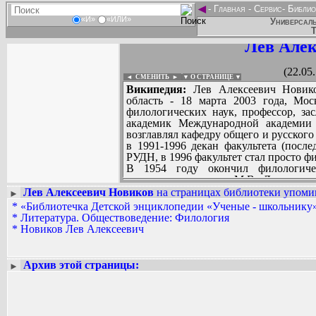
◄
-
Главная
-
Сервис
-
Библио
«И»
«ИЛИ»
Универсаль
Т
Лев Алек
(22.05
◄ СМЕНИТЬ
►
|
▼ О СТРАНИЦЕ ▼
Википедия:
Лев Алексеевич Новико
область - 18 марта 2003 года, Мос
филологических наук, профессор, за
академик Международной академии
возглавлял кафедру общего и русског
в 1991-1996 декан факультета (после
РУДН, в 1996 факультет стал просто ф
В 1954 году окончил филологичес
университета имени М.В. Ломоносов
филологических наук на тему «Омони
Лев Алексеевич Новиков
на страницах библиотеки упомин
►
литературном языке». В 1974 году з
*
«Библиотечка Детской энциклопедии «Ученые - школьнику»
Вадим Ершов...
«Антонимия в русском языке. (Те
*
Литература. Обществоведение: Филология
...
антонимов)».
*
Новиков Лев Алексеевич
С 1958 вел педагогическую и науч
СПИСОК НЕКОТОРЫХ ОЦИФРОВА
Московском государственном педагог
...
МГУ и Институте русского языка им. 
Архив этой страницы:
►
Научные интересы Льва Новикова
лингвистики. Целый ряд его исследо
изучения языка художественной литер
анализу языка советских и русских пи
Автор множества печатных работ, 