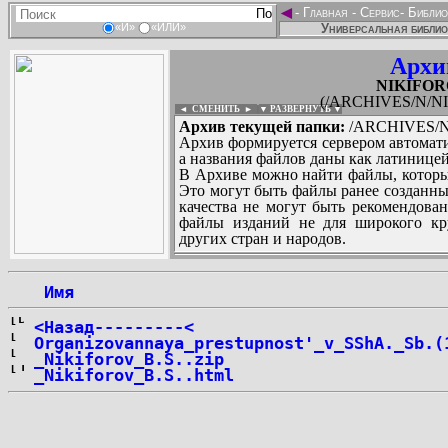
◄
-
Главная
-
Сервис
-
Библио
Универсальная библио
«И»
«ИЛИ»
Архи
NIKIFORO
(/ARCHIVES/N/NI
◄ СМЕНИТЬ
►
|
▼ РАЗВЕРНУТЬ ▼
Архив текущей папки:
/ARCHIVES/N/
Архив формируется сервером автомати
а названия файлов даны как латиницей
В Архиве можно найти файлы, которы
Это могут быть файлы ранее созданны
качества не могут быть рекомендован
файлы изданий не для широкого кру
других стран и народов.
 Имя
...
<Назад---------<
Organizovannaya_prestupnost'_v_SShA._Sb.(
_Nikiforov_B.S..zip
_Nikiforov_B.S..html