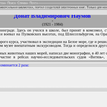
тека
-
Поиск
-
Справка
-
Почта
иверсальная библиотека, портал создателей электронных книг. Только для не
Донат Владимирович Наумов
-
(1921 - 1984)
нинграде. Здесь он учился в школе, был принят в комсомол, с
 и воевал на Пулковских высотах, под Шлиссельбургом, на Ора
орого курса, участвовал в экспедиции на Белое море, где и реш
ом музее внештатным экскурсоводом. Тогда и определился друг
ных животных наших морей, написал две монографии, в 40 лет с
частие в рейсах научно-исследовательских судов «Витязь»
тных трудов и ряд научно-популярных изданий. Некоторые из 
оминается 2 раза
:
ННЫХ ИЗДАНИЙ: