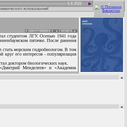
►
•
6.8.2026 -
-
коммерческого использования!
•
▼ ОЦИФРОВЩИКИ ▼
|
◄
СМЕНИТЬ ►
тал студентом ЛГУ. Осенью 1941 года
ниенбаумском пятачке. После ранения
ил стать морским гидробиологом. В том
ой круг его интересов - популяризация
тал доктором биологических наук.
, «Дмитрий Менделеев» и «Академик
:
этих книг переведены и изданы в США,
◄
◄