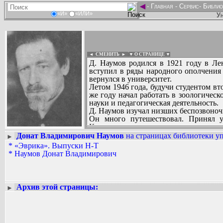
◄
-
Главная
-
Сервис
-
Библио
«И»
«ИЛИ»
Ун
◄ СМЕНИТЬ
►
|
▼ О СТРАНИЦЕ ▼
Д. Наумов родился в 1921 году в Ле
вступил в ряды народного ополчения
вернулся в университет.
Летом 1946 года, будучи студентом вт
же году начал работать в зоологическ
науки и педагогическая деятельность.
Д. Наумов изучал низших беспозвоноч
Он много путешествовал. Принял у
Курчатов».
В его научном багаже свыше 100 печа
Донат Владимирович Наумов
на страницах библиотеки уп
►
Вадим Ершов...
ФРГ и Болгарии.
*
«Эврика». Выпуски Н-Т
...
*
Наумов Донат Владимирович
СПИСОК НЕКОТОРЫХ ОЦИФРОВА
...
Архив этой страницы:
►