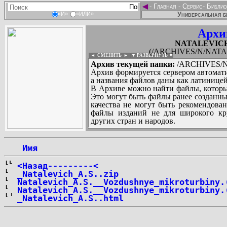
◄
-
Главная
-
Сервис
-
Библио
Универсальная б
«И»
«ИЛИ»
Архи
NATALEVICH_
(/ARCHIVES/N/NATAL
◄ СМЕНИТЬ
►
|
▼ РАЗВЕРНУТЬ ▼
Архив текущей папки:
/ARCHIVES/N/
Архив формируется сервером автомати
а названия файлов даны как латиницей
В Архиве можно найти файлы, которы
Это могут быть файлы ранее созданны
качества не могут быть рекомендован
файлы изданий не для широкого кру
других стран и народов.
 Имя
...
<Назад---------<
_Natalevich_A.S..zip
Natalevich_A.S.__Vozdushnye_mikroturbiny.
Natalevich_A.S.__Vozdushnye_mikroturbiny.
_Natalevich_A.S..html