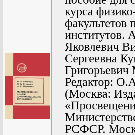
Ответы (101
факультетов
курса физико
Приложения
институтов...
факультетов 
институтов. 
Яковлевич Ви
Сергеевна Ку
Григорьевич 
Редактор: О.
(Москва: Изд
«Просвещение
Министерств
РСФСР. Моск