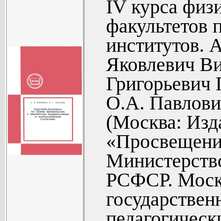
IV курса физ
Ответы (186
А.Г. Мордкович
факультетов 
исчисление» (19
институтов. 
исчисление» (197
Яковлевич В
В.В. Цукерман
Григорьевич 
А.Н. Сафонов - 
О.А. Павлови
Виленкин, М.Б.
(Москва: Изд
«Мощность, метр
«Просвещение
г.)...
Министерств
РСФСР. Моск
государствен
педагогическ