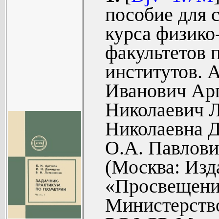
§1. Классы
пособии студ
§14. Упражн
пособие для с
Сравнения и
решения зада
курса физико
§2. Сравн
упражнений 
факультетов 
величиной (
разделам курс
институтов. 
§3. Степенн
чисел»...
Иванович Арг
§4. Арифме
Николаевич Л
теории срав
Николаевна Д
§5. Непрер
О.А. Павлови
§6. Числов
(Москва: Изд
числа (62).
«Просвещение
Часть II. 
для самост
Министерств