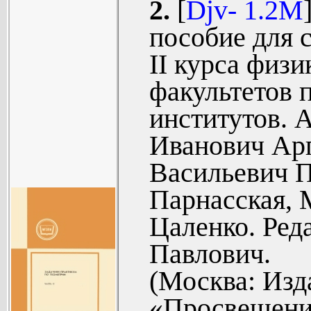
2.
[
Djv- 1.2M
(12).
математичес
пособие для 
§2. Геом
педагогическ
II курса физ
уравнений и
содержит зад
факультетов 
§3. Прямая 
разделам: эл
институтов. 
Глава II
алгебры, ме
Иванович Арг
ПЛОСКОСТИ
плоскости, прео
Васильевич П
§1. Паралле
линии второго по
Парнасская,
§2. Поворот
Цаленко. Реда
§3. Симметр
Павлович.
§4. Подобие
(Москва: Изд
§5. Инверси
§6. Перс
«Просвещение