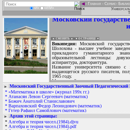
◄
-
Главная
-
Сервис
-
Библио
«И»
«ИЛИ»
Универсаль
Т
Московский государств
и
◄ СМЕНИТЬ
►
|
▼ О СТРАНИЦЕ ▼
Википедия:
Московский государств
Шолохова - высшее учебное заведе
прикладного гуманитарного знан
образовательной лестницы: довузо
аспирантура, докторантура.
Название университета связано с
выдающегося русского писателя, по
1965 году.
Московский государственный гуманит
как Московский государственный з
Московский Государственный Заочный Педагогический
►
(МГЗПИ). В 1987 году в вузе были от
*
«Математика в школе» (журнал 199x гг.)
Вадим Ершов...
языка и литературы, физико-матем
*
Атанасян Левон Сергеевич (математик)
bolega, intellect, Legion, sad369, Евгени
начальных классов.
*
Божич Анатолий Станиславович
В начале 1990-х годов МГЗПИ 
*
Варпаховский Федор Леонидович (математик)
СПИСОК НЕКОТОРЫХ ОЦИФРОВА
восприимчивость к современным реа
*
Гутер Рафаил Самойлович (математик)
...
МГЗПИ переименовали в Московски
*
Литература. Обществоведение: Культура, наука, просвещение
Архив этой страницы:
►
институт (МГОПИ).
*
Московский Государственный Заочный Педагогический Ин
*
Алгебра и теория чисел.(1984).djvu
10 января 1995 года слово «институт»
*
Солодовников Александр Самуилович
*
Алгебра и теория чисел.(1984).pdf
получает новое название - Москов
*
Филология. Разное