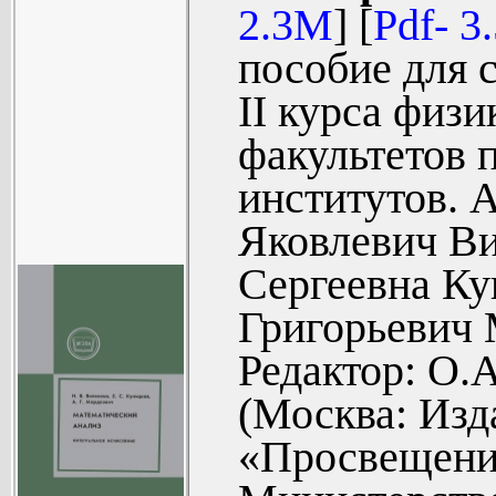
содержит и
2.3M
] [
Pdf- 3
функции в т
дифференциальн
пособие для 
§3. Приме
приложений
II курса физ
дифферен
функций...
факультетов 
геометрич
институтов. 
задач (18).
Яковлевич Ви
§4. Диф
Сергеевна Ку
операций (2
Григорьевич 
§5. Диффер
Редактор: О.
функции (37
(Москва: Изд
§6. Диф
элементарн
«Просвещение