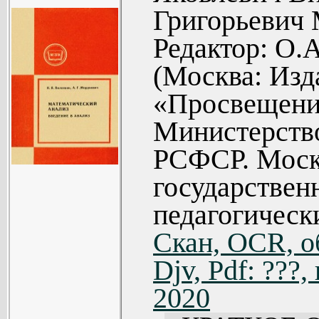
1 и 2, призв
(132).
Григорьевич 
студентам 
Глава XI. 
Редактор: О.
необходимых п
пространств
(Москва: Изд
при самостоя
Глава XI
«Просвещение
выполнении кон
систем
Министерств
также содейство
пространств
РСФСР. Моск
изучению теорет
Глава XIII
государствен
уравнения 
педагогическ
порядка к
Скан, OCR, о
(191).
Djv, Pdf: ???
Глава 
2020
геометр