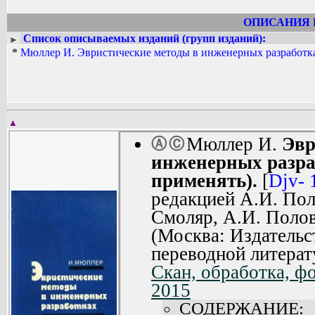
ОПИСАНИЯ 
Список описываемых изданий (групп изданий):
►
*
Мюллер И. Эвристические методы в инженерных разработк
▲
Мюллер И.
Эвр
Ⓐ
Ⓒ
инженерных разра
применять).
[
Djv- 
редакцией А.И. Пол
Смоляр, А.И. Поло
(Москва: Издательс
переводной литерат
Скан, обработка, ф
2015
СОДЕРЖАНИЕ: