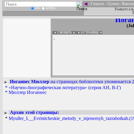
◄
-
Главная
-
Сервис
-
Библио
«И»
«ИЛИ»
Универсаль
Т
Иога
(Jo
◄ СМЕНИТЬ
►
|
▼ О СТРАНИЦЕ ▼
.
Иоганнес Мюллер
на страницах библиотеки упоминается 2
►
*
«Научно-биографическая литература» (серия АН, В-Г)
Вадим Ершов...
*
Мюллер Иоганнес
...
СПИСОК НЕКОТОРЫХ ОЦИФРОВА
...
Архив этой страницы:
►
*
Myuller_I.__Evristicheskie_metody_v_injenernyh_razrabotkah.(19