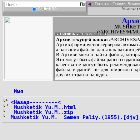
◄
-
Главная
-
Сервис
-
Библио
Универсал
«И»
«ИЛИ»
Архи
MUSHKETIK
(/ARCHIVES/M/MUS
◄ СМЕНИТЬ
►
|
▼ РАЗВЕРНУТЬ ▼
Архив текущей папки:
/ARCHIVES/M/
Архив формируется сервером автомати
а названия файлов даны как латиницей
В Архиве можно найти файлы, которы
Это могут быть файлы ранее созданны
качества не могут быть рекомендован
файлы изданий не для широкого кру
других стран и народов.
 Имя
...
<Назад---------<
_Mushketik_Yu.M..html
_Mushketik_Yu.M..zip
Mushketik_Yu.M.__Semen_Paliy.(1955).[djv]