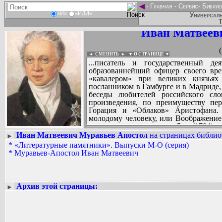
◄
-
Главная
-
Сервис
-
Библио
«И»
«ИЛИ»
Универсаль
Т
Иван Матвеев
◄ СМЕНИТЬ
►
|
▼ О СТРАНИЦЕ ▼
...писатель и государственный д
образованнейший офицер своего вре
«кавалером» при великих князьях
посланником в Гамбурге и в Мадриде,
беседы любителей российского сл
произведения, по преимуществу пер
Горация и «Облаков» Аристофана. 
молодому человеку, или Воображение 
вечера мудренее», ком. в 5 д. (1794),
Старина» (1886, №7).
Иван Матвеевич Муравьев Апостол
на страницах библио
►
*
«Литературные памятники». Выпуски М-О (серия)
Вадим Ершов...
*
Муравьев-Апостол Иван Матвеевич
...
СПИСОК НЕКОТОРЫХ ОЦИФРОВА
...
Архив этой страницы:
►