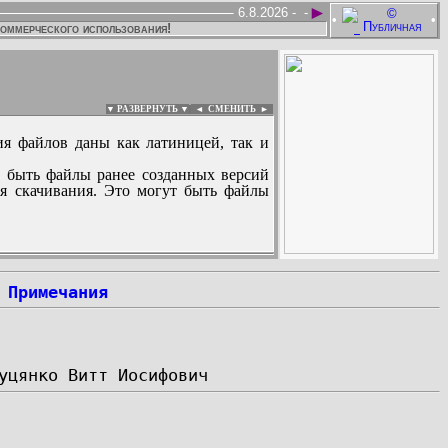
►
6.8.2026 -
-
•
•
коммерческого использования!
▼ РАЗВЕРНУТЬ ▼
|
◄
СМЕНИТЬ ►
ия файлов даны как латиницей, так и
 быть файлы ранее созданных версий
ля скачивания. Это могут быть файлы
:
Примечания