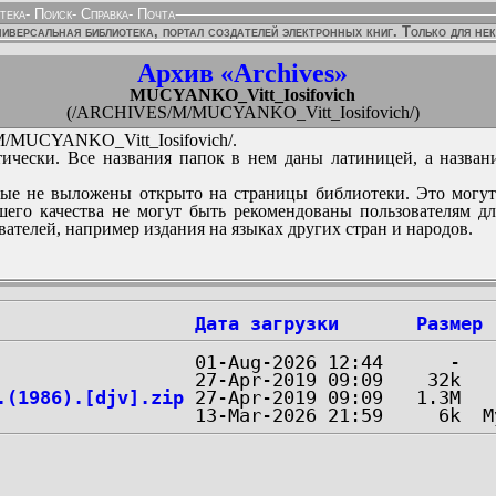
тека
-
Поиск
-
Справка
-
Почта
иверсальная библиотека, портал создателей электронных книг. Только для не
Архив «Archives»
MUCYANKO_Vitt_Iosifovich
(/ARCHIVES/M/MUCYANKO_Vitt_Iosifovich/)
MUCYANKO_Vitt_Iosifovich/.
ически. Все названия папок в нем даны латиницей, а назван
ые не выложены открыто на страницы библиотеки. Это могут
его качества не могут быть рекомендованы пользователям д
вателей, например издания на языках других стран и народов.
Дата загрузки
Размер
.(1986).[djv].zip