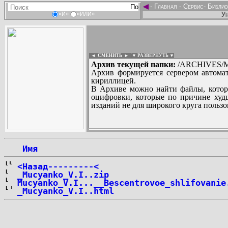
◄
-
Главная
-
Сервис
-
Библио
Ун
«И»
«ИЛИ»
◄ СМЕНИТЬ
►
|
▼ РАЗВЕРНУТЬ ▼
Архив текущей папки:
/ARCHIVES/M/
Архив формируется сервером автомат
кириллицей.
В Архиве можно найти файлы, котор
оцифровки, которые по причине худш
изданий не для широкого круга пользо
...
 Имя
<Назад---------<
_Mucyanko_V.I..zip
Mucyanko_V.I...__Bescentrovoe_shlifovanie
_Mucyanko_V.I..html