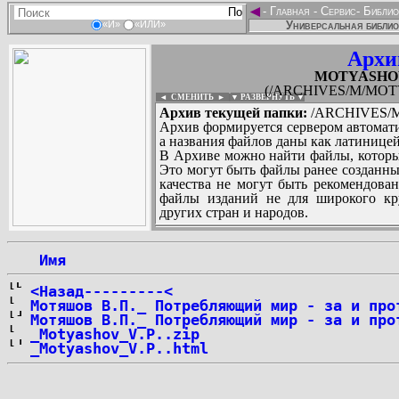
◄
-
Главная
-
Сервис
-
Библио
Универсальная библио
«И»
«ИЛИ»
Архи
MOTYASHOV_
(/ARCHIVES/M/MOTYA
◄ СМЕНИТЬ
►
|
▼ РАЗВЕРНУТЬ ▼
Архив текущей папки:
/ARCHIVES/M/
Архив формируется сервером автомати
а названия файлов даны как латиницей
В Архиве можно найти файлы, которы
Это могут быть файлы ранее созданны
качества не могут быть рекомендован
файлы изданий не для широкого кру
других стран и народов.
 Имя
...
<Назад---------<
Мотяшов В.П._ Потребляющий мир - за и про
Мотяшов В.П._ Потребляющий мир - за и про
_Motyashov_V.P..zip
_Motyashov_V.P..html