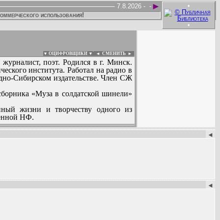
►
•
7.8.2026 -
-
коммерческого использования!
•
▼ ОЦИФРОВЩИКИ ▼
|
◄
СМЕНИТЬ ►
 журналист, поэт. Родился в г. Минск.
еского института. Работал на радио в
адно-Сибирском издательстве. Член СЖ
сборника «Муза в солдатской шинели»
нный жизни и творчеству одного из
венной НФ.
:
◄
◄