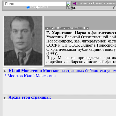
◄
-
Главная
-
Сервис
-
Библио
«И»
«ИЛИ»
Ун
◄ СМЕНИТЬ
►
|
▼ О СТРАНИЦЕ ▼
Е. Харитонов. Наука о фантастичес
Участник Великой Отечественной войн
Новосибирске, зав. литературной час
СССР и СП СССР. Живет в Новосибир
С критическими публикациями выступ
(1995).
Перу М. также принадлежат критик
старейших сибирских писателей-фанта
Юлий Моисеевич Мостков
на страницах библиотеки упом
►
Вадим Ершов...
*
Мостков Юлий Моисеевич
...
СПИСОК НЕКОТОРЫХ ОЦИФРОВА
...
Архив этой страницы:
►