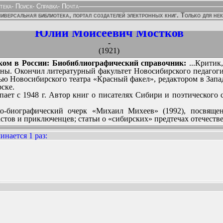
тека
-
Поиск
-
Справка
-
Почта
иверсальная библиотека, портал создателей электронных книг. Только для не
Юлий Моисеевич Мостков
-
(1921)
ком в России: Биобиблиографический справочник:
...Критик,
ы. Окончил литературный факультет Новосибирского педагогич
тью Новосибирского театра «Красный факел», редактором в Зап
ске.
ает с 1948 г. Автор книг о писателях Сибири и поэтического 
о-биографический очерк «Михаил Михеев» (1992), посвяще
стов и приключенцев; статьи о «сибирских» предтечах отечест
инается 1 раз
:
ННЫХ ИЗДАНИЙ: