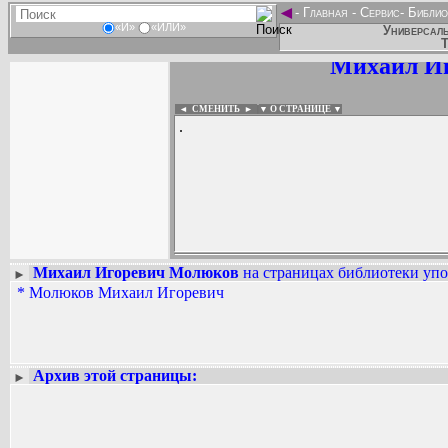
◄
-
Главная
-
Сервис
-
Библио
«И»
«ИЛИ»
Универсаль
Т
Михаил И
◄ СМЕНИТЬ
►
|
▼ О СТРАНИЦЕ ▼
.
Михаил Игоревич Молюков
на страницах библиотеки упо
►
*
Молюков Михаил Игоревич
Вадим Ершов...
...
СПИСОК НЕКОТОРЫХ ОЦИФРОВА
...
Архив этой страницы:
►