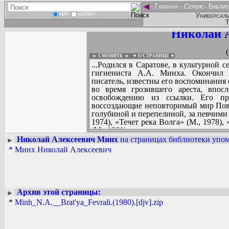
◄
-
Главная
-
Сервис
-
Библио
«И»
«ИЛИ»
Универсаль
Т
Николай 
◄ СМЕНИТЬ
►
|
▼ О СТРАНИЦЕ ▼
...Родился в Саратове, в культурной 
гигиениста А.А. Минха. Окончил П
писатель, известны его воспоминания 
во время грозившего ареста, впос
освобождению из ссылки. Его про
воссоздающие неповторимый мир Повол
голубиной и перепелиной, за певчими
1974), «Течет река Волга» (М., 1978),
(М., 1981) и других.
Николай Алексеевич Минх
на страницах библиотеки упом
►
*
Минх Николай Алексеевич
Вадим Ершов...
...
СПИСОК НЕКОТОРЫХ ОЦИФРОВА
...
Архив этой страницы:
►
*
Minh_N.A.__Brat'ya_Fevrali.(1980).[djv].zip