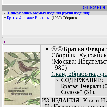
ОПИСАНИЯ 
Список описываемых изданий (групп изданий):
►
*
Братья Феврали: Рассказы.
(1980) Сборник
▲
Братья Феврал
Ⓐ
Ⓒ
Сборник. Художник 
(Москва: Издательс
1980)
Скан, обработка, ф
СОДЕРЖАНИЕ:
Братья Феврали (5
Соловей (31).
Григорич и Пласка
ИЗ ИЗДАНИЯ: Книги Ник
Поднебесный (53)
«На Кудеяровом пруду» 