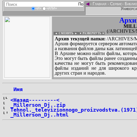
◄
-
Главная
-
Сервис
-
Библио
Универса
«И»
«ИЛИ»
Архи
MILL
(/ARCHIVES/M
◄ СМЕНИТЬ
►
|
▼ РАЗВЕРНУТЬ ▼
Архив текущей папки:
/ARCHIVES/M/
Архив формируется сервером автомати
а названия файлов даны как латиницей
В Архиве можно найти файлы, которы
Это могут быть файлы ранее созданны
качества не могут быть рекомендован
файлы изданий не для широкого кру
других стран и народов.
 Имя
...
<Назад---------<
_Millerson_Dj..zip
Tehnol._televizionnogo_proizvodstva.(1971
_Millerson_Dj..html