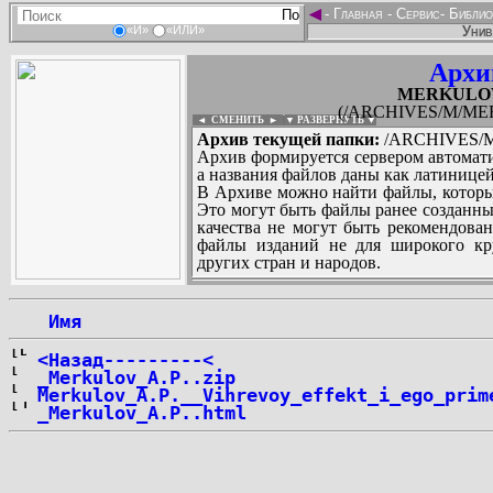
◄
-
Главная
-
Сервис
-
Библио
Унив
«И»
«ИЛИ»
Архи
MERKULOV_
(/ARCHIVES/M/MERK
◄ СМЕНИТЬ
►
|
▼ РАЗВЕРНУТЬ ▼
Архив текущей папки:
/ARCHIVES/M/
Архив формируется сервером автомати
а названия файлов даны как латиницей
В Архиве можно найти файлы, которы
Это могут быть файлы ранее созданны
качества не могут быть рекомендован
файлы изданий не для широкого кру
других стран и народов.
 Имя
...
<Назад---------<
_Merkulov_A.P..zip
Merkulov_A.P.__Vihrevoy_effekt_i_ego_prim
_Merkulov_A.P..html