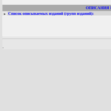
Философские взгляды М. оказали бол
французских материалистов 18 в.
ОПИСАНИЯ 
Список описываемых изданий (групп изданий):
►
.