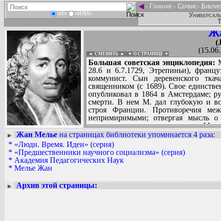
◄
-
Главная
-
Сервис
-
Библио
«И»
«ИЛИ»
Универсаль
Т
Ж
(
(15.06
◄ СМЕНИТЬ
►
|
▼ О СТРАНИЦЕ ▼
Большая советская энциклопедия:
М
28.6 и 6.7.1729, Этрепиньи), францу
коммунист. Сын деревенского ткач
священником (с 1689). Свое единств
опубликовал в 1864 в Амстердаме; рус
смерти. В нем М. дал глубокую и в
строя Франции. Противоречия ме
непримиримыми; отвергая мысль о 
призывал народ к революции. М. н
общества: все люди одной местност
Жан Мелье
на страницах библиотеки упоминается 4 раза
:
►
которой существует общее владение вс
*
«Люди. Время. Идеи» (серия)
Вадим Ершов...
братья; общины заключают межд
*
«Предшественники научного социализма» (серия)
...
взаимопомощи. Тиранические порядк
*
Академия Педагогических Наук
народа нет ясного сознания тяжести 
*
Мелье Жан
СПИСОК НЕКОТОРЫХ ОЦИФРОВА
обманут и подавлен предрассудками
...
подвергнутая у М. разносторонней
Архив этой страницы:
►
просветительский взгляд на происхожд
Теоретическими источниками материа
Декарта. Утверждая вечность и несот
М. критиковал метафизику Декар
идеалистическую философию вообще.