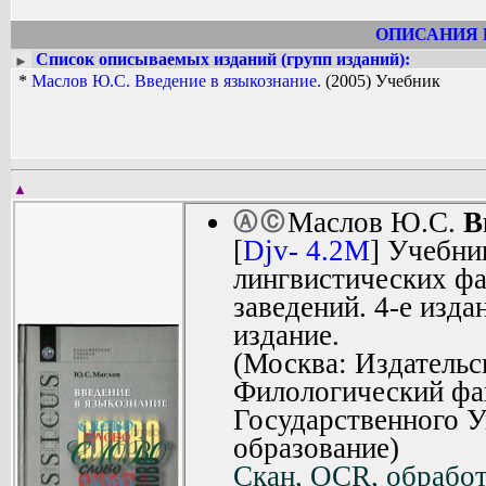
ОПИСАНИЯ 
Список описываемых изданий (групп изданий):
►
*
Маслов Ю.С. Введение в языкознание.
(2005) Учебник
▲
Маслов Ю.С.
В
Ⓐ
Ⓒ
[
Djv- 4.2M
] Учебни
лингвистических ф
заведений. 4-е изда
издание.
(Москва: Издательс
Филологический фа
Государственного 
образование)
Скан, OCR, обработ