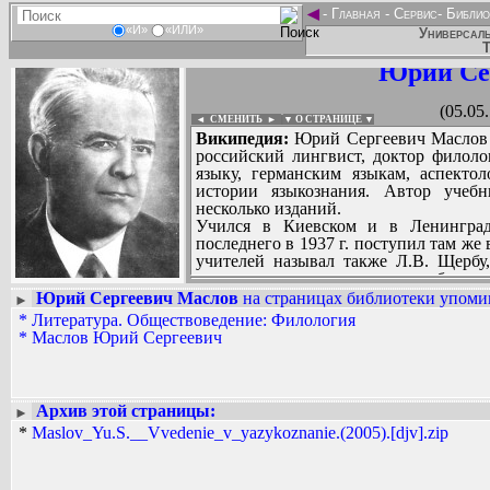
◄
-
Главная
-
Сервис
-
Библио
«И»
«ИЛИ»
Универсаль
Т
Юрий Се
(05.05
◄ СМЕНИТЬ
►
|
▼ О СТРАНИЦЕ ▼
Википедия:
Юрий Сергеевич Маслов (5
российский лингвист, доктор филоло
языку, германским языкам, аспекто
истории языкознания. Автор учебн
несколько изданий.
Учился в Киевском и в Ленинградс
последнего в 1937 г. поступил там же
учителей называл также Л.В. Щербу
исследования посвящены проблемам
Кандидатская диссертация (1940) 
Юрий Сергеевич Маслов
на страницах библиотеки упомин
►
немецком языке». С 1941 по 1945 г
*
Литература. Обществоведение: Филология
Вадим Ершов...
орденами и медалями. Попав во вр
*
Маслов Юрий Сергеевич
...
страной, которое определило од
исследований - это грамматическая с
СПИСОК НЕКОТОРЫХ ОЦИФРОВА
годы начинает также серьезно занимат
...
диссертация (1957) на тему «Глагол
Архив этой страницы:
►
языке (значение и употребление)».
*
Maslov_Yu.S.__Vvedenie_v_yazykoznanie.(2005).[djv].zip
языкознания Ленинградского уни
совместительству в ЛО Института яз
АН СССР...